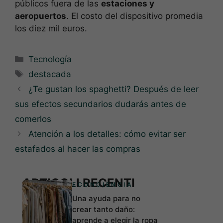
públicos fuera de las
estaciones y
aeropuertos
. El costo del dispositivo promedia
los diez mil euros.
Categorías
Tecnología
Etiquetas
destacada
¿Te gustan los spaghetti? Después de leer
sus efectos secundarios dudarás antes de
comerlos
Atención a los detalles: cómo evitar ser
estafados al hacer las compras
ARTICOLI RECENTI
ECONCIENCIA
Una ayuda para no
crear tanto daño:
aprende a elegir la ropa