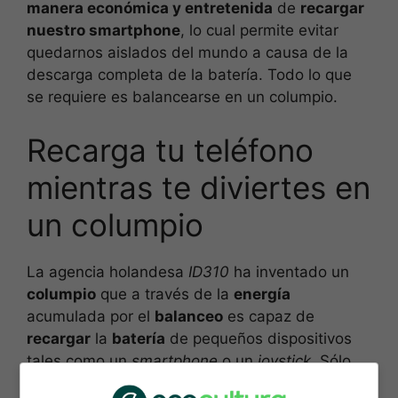
manera económica y entretenida
de
recargar
nuestro smartphone
, lo cual permite evitar
quedarnos aislados del mundo a causa de la
descarga completa de la batería. Todo lo que
se requiere es balancearse en un columpio.
Recarga tu teléfono
mientras te diviertes en
un columpio
La agencia holandesa
ID310
ha inventado un
columpio
que a través de la
energía
acumulada por el
balanceo
es capaz de
recargar
la
batería
de pequeños dispositivos
tales como un
smartphone
o un
joystick
. Sólo
hay que mecerse en el columpio después de