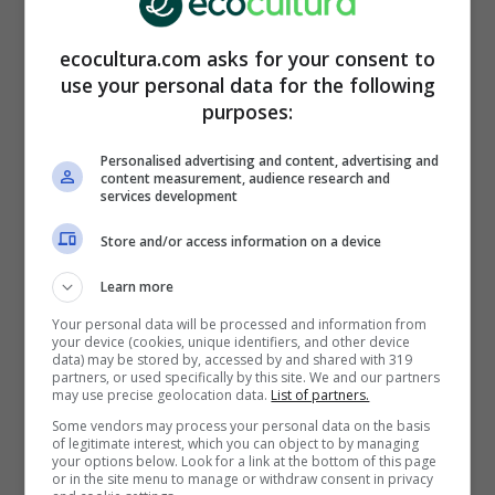
conectar el smartphone al enchufe y el mismo
movimiento producirá la corriente
necesaria
ecocultura.com asks for your consent to
para recargarlo de manera completamente
use your personal data for the following
gratuita.
purposes:
Este
invento
ha sido testeado en aeropuertos y
Personalised advertising and content, advertising and
estaciones de tren, permitiendo a los viajeros
content measurement, audience research and
services development
pasar el rato de una forma
entretenida
.
Cuando la batería esté totalmente cargada, un
Store and/or access information on a device
interruptor se encargará de avisarte. La primera
estación en la que fue probado fue la de
Learn more
Utrecht
, ubicada a unos 50 km de
Ámsterdam
.
Your personal data will be processed and information from
Inicialmente, la propuesta debía terminar tras
your device (cookies, unique identifiers, and other device
data) may be stored by, accessed by and shared with 319
una semana de pruebas
.
partners, or used specifically by this site. We and our partners
may use precise geolocation data.
List of partners.
Some vendors may process your personal data on the basis
of legitimate interest, which you can object to by managing
your options below. Look for a link at the bottom of this page
or in the site menu to manage or withdraw consent in privacy