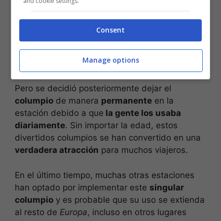
and cookie settings.
Consent
Manage options
Pero se decidió posteriormente dejar el
columpio
de manera
permanente
en la
estación debido a que
la gente los usaba
diariamente
. Sin importar la edad, estos
divertidos columpios se han convertido en una
verdadera atracción
para muchos viajeros.
En el último tiempo, muchas otras estaciones
han optado por implementar este
singular
columpio
y es probable que su uso se extienda
al resto de
Europa
, incluso en otros lugares