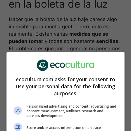
en la boleta de la luz
Hacer que la boleta de la luz baje parece algo
imposible para mucha gente, pero no lo es
realmente. Existen varias
medidas que se
pueden tomar
y todas son bastante
sencillas
.
El problema es que por lo general no pensamos
en ellas o simplemente las ignoramos.
ecocultura.com asks for your consent to
use your personal data for the following
purposes:
Personalised advertising and content, advertising and
content measurement, audience research and
services development
Store and/or access information on a device