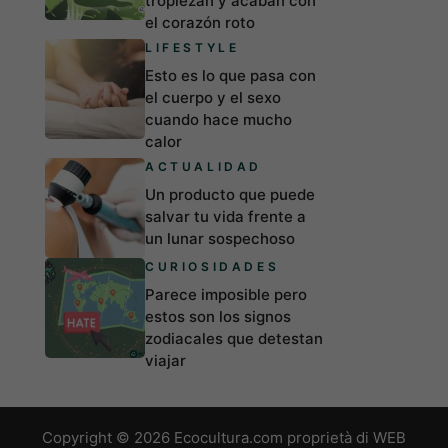
tropiezan y acaban con
el corazón roto
LIFESTYLE
Esto es lo que pasa con
el cuerpo y el sexo
cuando hace mucho
calor
ACTUALIDAD
Un producto que puede
salvar tu vida frente a
un lunar sospechoso
CURIOSIDADES
Parece imposible pero
estos son los signos
zodiacales que detestan
viajar
Copyright © 2026 Ecocultura.com proprietà di WEB