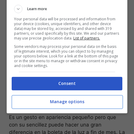
Learn more
(Foto: Pixabay)
Your personal data will be processed and information from
1. Prestar atención a los
your device (cookies, unique identifiers, and other device
data) may be stored by, accessed by and shared with 319
enchufes
partners, or used specifically by this site. We and our partners
may use precise geolocation data.
List of partners.
Some vendors may process your personal data on the basis
Ponerle un ojo a los enchufes de los
of legitimate interest, which you can object to by managing
your options below. Look for a link at the bottom of this page
dispositivos electrónicos es un paso
or in the site menu to manage or withdraw consent in privacy
fundamental a dar. Recuerda
desenchufar
el
and cookie settings.
cable de la televisión en las habitaciones que
no frecuentes, también el del horno eléctrico
Consent
que no utilices, el del microondas, el del
ordenador, en fin, de todo lo que no sea de uso
Manage options
diario y estrictamente imprescindible.
Es un gesto en apariencia pequeño pero que
con su sencillez puede hacer una gran
diferencia en la boleta de la luz a fin de mes. La