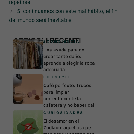
repetirse
Si continuamos con este mal hábito, el fin
del mundo será inevitable
ARTICOLI RECENTI
ECONCIENCIA
Una ayuda para no
crear tanto daño:
aprende a elegir la ropa
adecuada
LIFESTYLE
Café perfecto: Trucos
para limpiar
correctamente la
cafetera y no beber cal
CURIOSIDADES
El desamor en el
Zodíaco: aquellos que