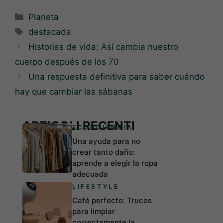
Categorías
Planeta
Etiquetas
destacada
Historias de vida: Así cambia nuestro
cuerpo después de los 70
Una respuesta definitiva para saber cuándo
hay que cambiar las sábanas
ARTICOLI RECENTI
ECONCIENCIA
Una ayuda para no
crear tanto daño:
aprende a elegir la ropa
adecuada
LIFESTYLE
Café perfecto: Trucos
para limpiar
correctamente la