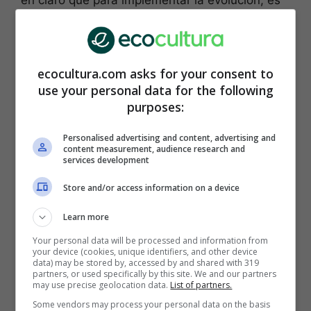
en claro que para implementar la evolución, es
necesario un cambio interior. Hay que dejar ir lo
superfluo en la mente y el corazón para atender
la tierra que se cultiva. La agricultura capitalista
explota cualquier recurso y para que la tierra
ecocultura.com asks for your consent to
vuelva a respirar esto es lo que hay que hacer.
use your personal data for the following
purposes:
Personalised advertising and content, advertising and
content measurement, audience research and
services development
Store and/or access information on a device
Learn more
Your personal data will be processed and information from
your device (cookies, unique identifiers, and other device
data) may be stored by, accessed by and shared with 319
(Foto: Canva)
partners, or used specifically by this site. We and our partners
may use precise geolocation data.
List of partners.
No hace falta contaminar para tener una
Some vendors may process your personal data on the basis