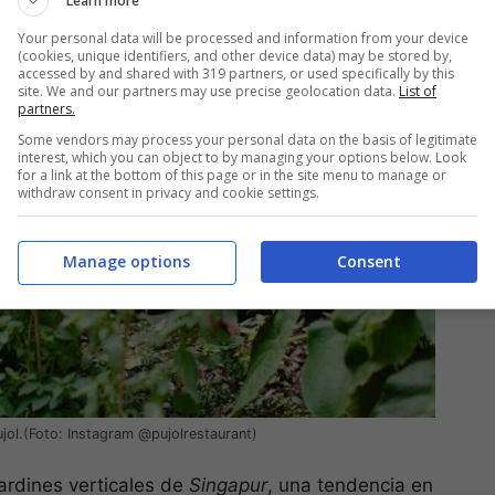
Learn more
Your personal data will be processed and information from your device
(cookies, unique identifiers, and other device data) may be stored by,
accessed by and shared with 319 partners, or used specifically by this
site. We and our partners may use precise geolocation data.
List of
partners.
Some vendors may process your personal data on the basis of legitimate
interest, which you can object to by managing your options below. Look
for a link at the bottom of this page or in the site menu to manage or
withdraw consent in privacy and cookie settings.
Manage options
Consent
ujol.(Foto: Instagram @pujolrestaurant)
ardines verticales de
Singapur
, una tendencia en