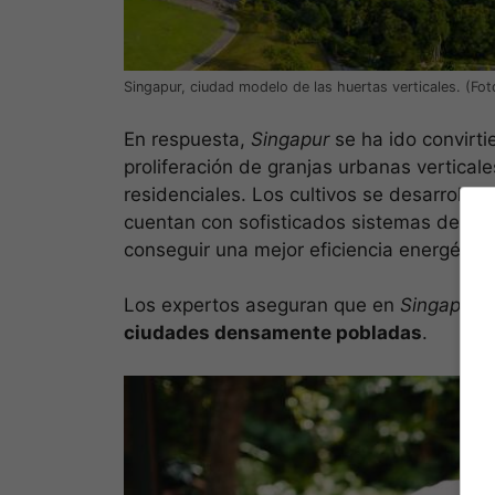
Singapur, ciudad modelo de las huertas verticales. (Fo
En respuesta,
Singapur
se ha ido convirt
proliferación de granjas urbanas vertical
residenciales. Los cultivos se desarrollan
cuentan con sofisticados sistemas de rieg
conseguir una mejor eficiencia energética
Los expertos aseguran que en
Singapur
e
ciudades densamente pobladas
.