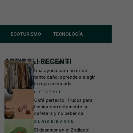
ECOTURISMO
TECNOLOGÍA
ARTICOLI RECENTI
ECONCIENCIA
Una ayuda para no crear
tanto daño: aprende a elegir
la ropa adecuada
LIFESTYLE
Café perfecto: Trucos para
limpiar correctamente la
cafetera y no beber cal
CURIOSIDADES
El desamor en el Zodíaco: