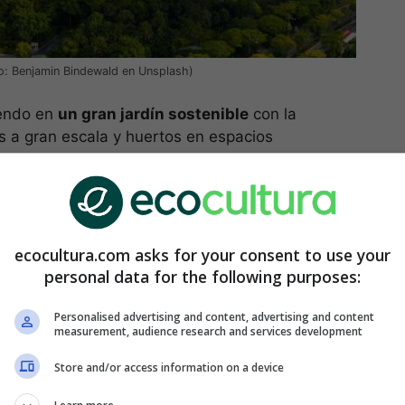
to: Benjamin Bindewald en Unsplash)
iendo en
un gran jardín sostenible
con la
es a gran escala y huertos en espacios
 tanto dentro y como fuera de los edificios, y
o y electricidad para evitar el derroche del agua y
.
stamos viendo
lo que podría suceder en breve en
ecocultura.com asks for your consent to use your
personal data for the following purposes:
Personalised advertising and content, advertising and content
measurement, audience research and services development
Store and/or access information on a device