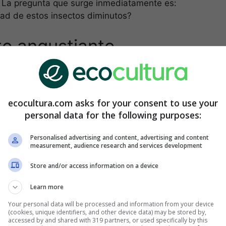
 La pregunta que surge inmediatamente es:
dad de estos insectos diminutos?
e angustiante
amos a contar, no se trata de otra cosa que la
o
Bug Life
, junto con
Kent Wildlife Trust
, ha llevado
scubrir si realmente la
población de insectos
ecocultura.com asks for your consent to use your
personal data for the following purposes:
Personalised advertising and content, advertising and content
measurement, audience research and services development
Store and/or access information on a device
Learn more
Your personal data will be processed and information from your device
(cookies, unique identifiers, and other device data) may be stored by,
accessed by and shared with 319 partners, or used specifically by this