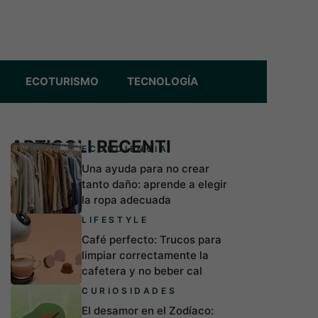
ECOTURISMO
TECNOLOGÍA
ARTICOLI RECENTI
ECONCIENCIA
Una ayuda para no crear
tanto daño: aprende a elegir
la ropa adecuada
LIFESTYLE
Café perfecto: Trucos para
limpiar correctamente la
cafetera y no beber cal
CURIOSIDADES
El desamor en el Zodíaco: