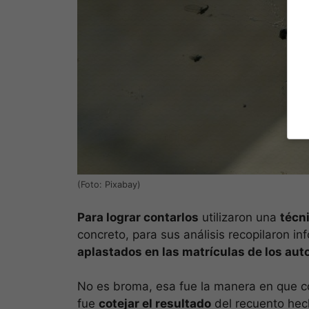
(Foto: Pixabay)
Para lograr contarlos
utilizaron una
técn
concreto, para sus análisis recopilaron i
aplastados en las matrículas de los aut
No es broma, esa fue la manera en que c
fue
cotejar el resultado
del recuento hec