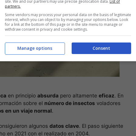
site. We and our partners may use precise geolocation data.
List of
partners.
Some vendors may process your personal data on the basis of legitimate
interest, which you can object to by managing your options below. Look
for a link at the bottom of this page or in the site menu to manage or
withdraw consent in privacy and cookie settings.
Manage options
Consent
ica
en principio
absurda
pero altamente
eficaz
. En
nformación sobre el
número de insectos
voladores
os en un viaje normal
.
onsiguieron algunos
datos clave
. El paso siguiente
ho en 2021 con el realizado en 2004.