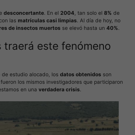
te
desconcertante
. En el
2004
, tan solo el
8%
de
 con las
matrículas casi limpias
. Al día de hoy, no
bres de insectos muertos
se elevó hasta un
40%
.
 traerá este fenómeno
 de estudio alocado, los
datos obtenidos
son
 fueron los mismos investigadores que participaron
 estamos en una
verdadera crisis
.