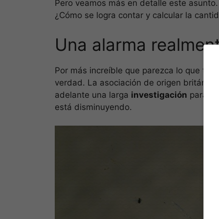
Pero veamos más en detalle este asunto.
¿Cómo se logra contar y calcular la canti
Una alarma realment
Por más increíble que parezca lo que te v
verdad. La asociación de origen británic
adelante una larga
investigación
para de
está disminuyendo.