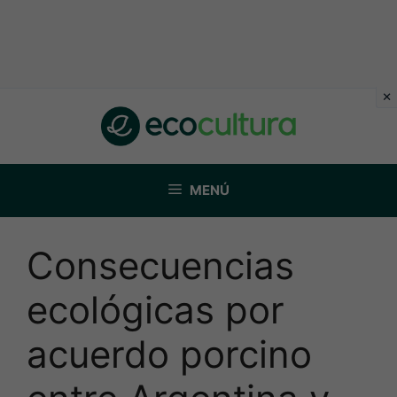
Saltar
al
contenido
MENÚ
Consecuencias
ecológicas por
acuerdo porcino