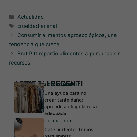
Categorías
Actualidad
Etiquetas
crueldad animal
Consumir alimentos agroecológicos, una
tendencia que crece
Brat Pitt repartió alimentos a personas sin
recursos
ARTICOLI RECENTI
ECONCIENCIA
Una ayuda para no
crear tanto daño:
aprende a elegir la ropa
adecuada
LIFESTYLE
Café perfecto: Trucos
para limpiar