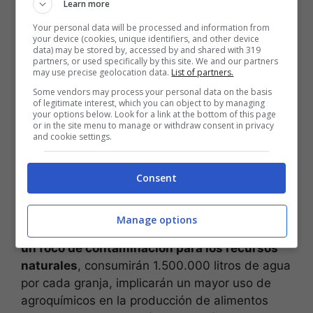
Learn more
económico actual hacia un sistema
agroecológico, también buscan ponerle fin a los
Your personal data will be processed and information from
your device (cookies, unique identifiers, and other device
desmontes, las quemas de bosques
data) may be stored by, accessed by and shared with 319
intencionales y el avance de las fumigaciones
partners, or used specifically by this site. We and our partners
may use precise geolocation data.
List of partners.
con agroquímicos.
Some vendors may process your personal data on the basis
of legitimate interest, which you can object to by managing
Crueldad animal a gran
your options below. Look for a link at the bottom of this page
or in the site menu to manage or withdraw consent in privacy
and cookie settings.
escala con impacto
ambiental
Consent
Especialistas y representantes ambientalistas
Manage options
opinan que
las megagranjas porcinas serán
un foco de contaminación para los recursos
naturales
, consumirán 1.500.000 litros de agua
por cada granja, implicarán un mayor uso de
agroquímicos en la producción de alimentos