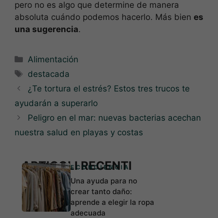
pero no es algo que determine de manera
absoluta cuándo podemos hacerlo. Más bien
es
una sugerencia
.
Categorías
Alimentación
Etiquetas
destacada
¿Te tortura el estrés? Estos tres trucos te
ayudarán a superarlo
Peligro en el mar: nuevas bacterias acechan
nuestra salud en playas y costas
ARTICOLI RECENTI
ECONCIENCIA
Una ayuda para no
crear tanto daño:
aprende a elegir la ropa
adecuada