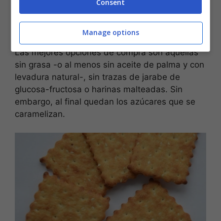
Consent
blando tipo 0. Las galletas saladas más
saludables, de hecho, a menudo son las que se
fabrican industrialmente.
Manage options
Las mejores opciones de compra son aquellas
sin grasa -o al menos sin aceite de palma y con
levadura natural-, sin trazas de jarabe de
glucosa-fructosa o harinas malteadas. Sin
embargo, al final quedan los azúcares que se
caramelizan.