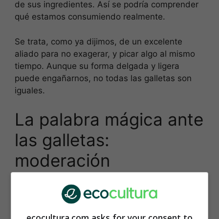
de sus ingredientes. Así se podría comprender
qué estamos consumiendo realmente.
Se trata, como ya dijimos, de un excelente
aliado para no exagerar, y picar algo al mismo
tiempo. Aunque su forma delgada y ligera
puede engañarnos, no todas las galletas son
iguales.
La palabra mágica ante
las galletas:
moderación
Roberta Martinoli, médica y nutricionista,
explica cuáles son las mejores crackers. Es a
partir de una elección consciente donde se
ecocultura.com asks for your consent to