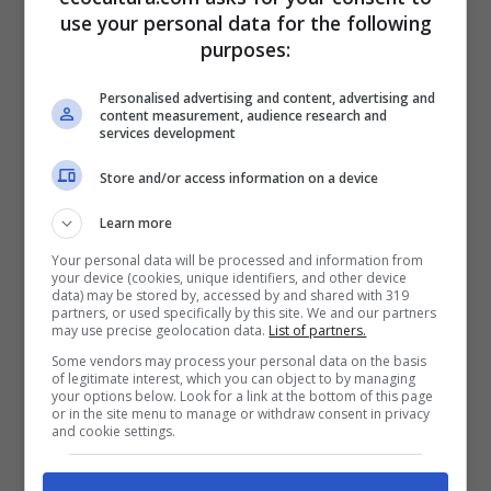
puede saber qué se está comprando. Es decir
use your personal data for the following
que hace falta entender lo que contienen todos
purposes:
los alimentos industriales que consumimos.
Personalised advertising and content, advertising and
content measurement, audience research and
services development
Store and/or access information on a device
Learn more
Your personal data will be processed and information from
your device (cookies, unique identifiers, and other device
data) may be stored by, accessed by and shared with 319
partners, or used specifically by this site. We and our partners
may use precise geolocation data.
List of partners.
Some vendors may process your personal data on the basis
(Foto: Canva)
of legitimate interest, which you can object to by managing
your options below. Look for a link at the bottom of this page
La Dra. Martinoli explica, que las mejores
or in the site menu to manage or withdraw consent in privacy
and cookie settings.
galletas saladas son las que se hacen a partir
de harina de trigo integral real. No las de trigo