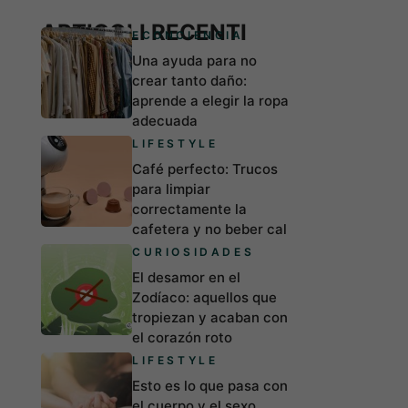
ARTICOLI RECENTI
ECONCIENCIA
Una ayuda para no
crear tanto daño:
aprende a elegir la ropa
adecuada
LIFESTYLE
Café perfecto: Trucos
para limpiar
correctamente la
cafetera y no beber cal
CURIOSIDADES
El desamor en el
Zodíaco: aquellos que
tropiezan y acaban con
el corazón roto
LIFESTYLE
Esto es lo que pasa con
el cuerpo y el sexo