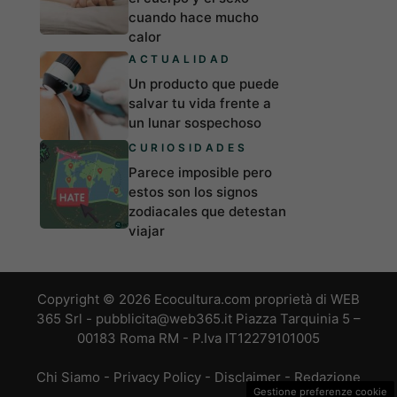
cuando hace mucho
calor
ACTUALIDAD
Un producto que puede
salvar tu vida frente a
un lunar sospechoso
CURIOSIDADES
Parece imposible pero
estos son los signos
zodiacales que detestan
viajar
Copyright © 2026 Ecocultura.com proprietà di WEB
365 Srl - pubblicita@web365.it Piazza Tarquinia 5 –
00183 Roma RM - P.Iva IT12279101005
Chi Siamo
-
Privacy Policy
-
Disclaimer
-
Redazione
Gestione preferenze cookie