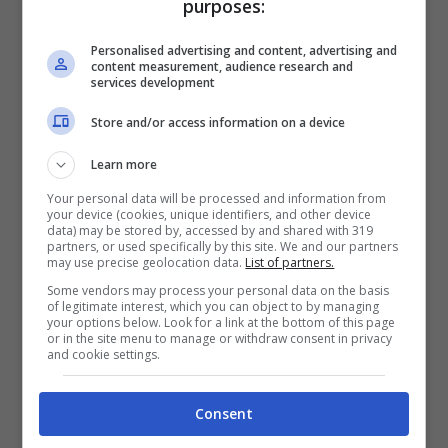
purposes:
total de la ciudad.
Personalised advertising and content, advertising and
content measurement, audience research and
Las ciudades con mayor carga de mortalidad
services development
por PM 2,5 son:
Store and/or access information on a device
Brescia (Italia)
Learn more
Bérgamo (Italia)
Karviná (República Checa)
Your personal data will be processed and information from
your device (cookies, unique identifiers, and other device
Vicenza (Italia)
data) may be stored by, accessed by and shared with 319
Metrópoli de Silesia (Polonia)
partners, or used specifically by this site. We and our partners
may use precise geolocation data.
List of partners.
Some vendors may process your personal data on the basis
Lo llamativo de este ranking es que
Italia
tiene
of legitimate interest, which you can object to by managing
11 ciudades entre las primeras 20
del ranking
your options below. Look for a link at the bottom of this page
or in the site menu to manage or withdraw consent in privacy
de carga de mortalidad por PM 2,5.
and cookie settings.
En el otro extremo, el de las ciudades con
Consent
menor carga de mortalidad, se encuentran: