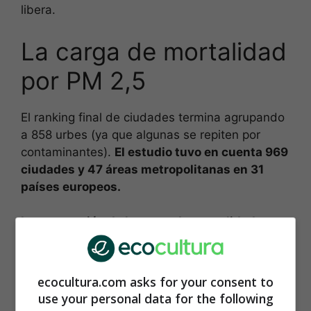
libera.
La carga de mortalidad
por PM 2,5
El ranking final de ciudades termina agrupando
a 858 urbes (ya que algunas se repiten por
contaminantes).
El estudio tuvo en cuenta 969
ciudades y 47 áreas metropolitanas en 31
países europeos.
La puntuación de la carga de mortalidad se
elaboró con un algoritmo
que tiene en cuenta
las tasas de mortalidad, el porcentaje de
mortalidad evitable y los años de vida perdidos
ecocultura.com asks for your consent to
por la presencia de estos contaminantes en el
use your personal data for the following
aire de las ciudades, junto con la población