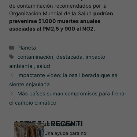
de contaminación recomendados por la
Organización Mundial de la Salud
podrían
prevenirse 51.000 muertes anuales
asociadas al PM2,5 y 900 al NO2.
Categorías
Planeta
Etiquetas
contaminación
,
destacada
,
impacto
ambiental
,
salud
Impactante video: la osa liberada que se
siente enjaulada
Más países suman compromisos para frenar
el cambio climático
ARTICOLI RECENTI
ECONCIENCIA
Una ayuda para no