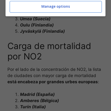
Reikiavik (Islandia)
Manage options
Tromsø (Noruega)
Umea (Suecia)
Oulu (Finlandia)
Jyväskylä (Finlandia)
Carga de mortalidad
por NO2
Por el lado de la concentración de NO2, la lista
de ciudades con mayor carga de mortalidad
está encabeza por grandes urbes europeas
:
Madrid (España)
Amberes (Bélgica)
Turín (Italia)