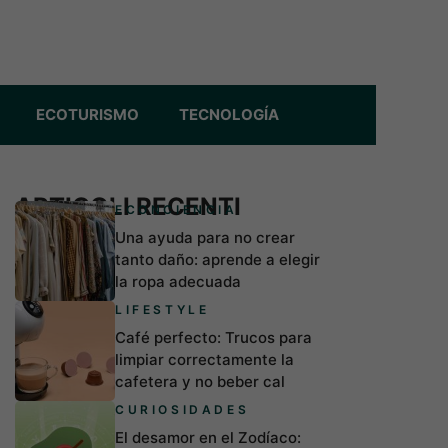
ECOTURISMO
TECNOLOGÍA
ARTICOLI RECENTI
ECONCIENCIA
Una ayuda para no crear
tanto daño: aprende a elegir
la ropa adecuada
LIFESTYLE
Café perfecto: Trucos para
limpiar correctamente la
cafetera y no beber cal
CURIOSIDADES
El desamor en el Zodíaco: