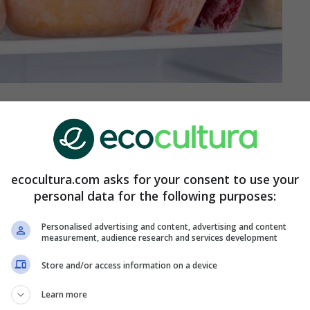
ongelador
se ha vuelto tan imprescindible que
s más demandados
. Ciertamente, no es algo
on alguna persona que no lo utilice. Ahora bien,
ecocultura.com asks for your consent to use your
n mal uso
de este método, vinculados todos con
personal data for the following purposes:
 mostramos todo lo que debes saber al respecto.
Personalised advertising and content, advertising and content
cesarios para consumir
measurement, audience research and services development
comida congelada
Store and/or access information on a device
Learn more
 posteriormente, descongelar para consumir con