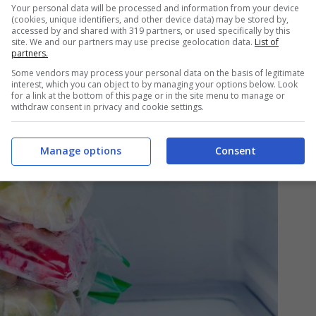
Your personal data will be processed and information from your device
pas, carne, pan verduras, papas fritas, pescado.
(cookies, unique identifiers, and other device data) may be stored by,
 correcta este proceso
, y algunos errores podrían
accessed by and shared with 319 partners, or used specifically by this
site. We and our partners may use precise geolocation data.
List of
r para descongelar un alimento son sencillos pero
partners.
Some vendors may process your personal data on the basis of legitimate
interest, which you can object to by managing your options below. Look
for a link at the bottom of this page or in the site menu to manage or
withdraw consent in privacy and cookie settings.
Manage options
Consent