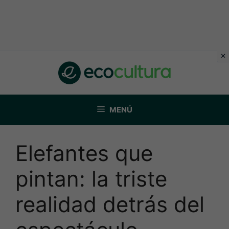
Saltar
al
contenido
MENÚ
Elefantes que
pintan: la triste
realidad detrás del