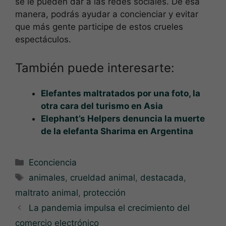
se le pueden dar a las redes sociales. De esa
manera, podrás ayudar a concienciar y evitar
que más gente participe de estos crueles
espectáculos.
También puede interesarte:
Elefantes maltratados por una foto, la
otra cara del turismo en Asia
Elephant’s Helpers denuncia la muerte
de la elefanta Sharima en Argentina
Categorías
Econciencia
Etiquetas
animales
,
crueldad animal
,
destacada
,
maltrato animal
,
protección
La pandemia impulsa el crecimiento del
comercio electrónico