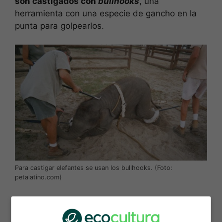
son castigados con
bullhooks
, una
herramienta con una especie de gancho en la
punta para golpearlos.
Para castigar elefantes se usan los bullhooks. (Foto:
petalatino.com)
Los entrenadores usan estas armas ejerciendo
presión en puntos sensibles del cuerpo de