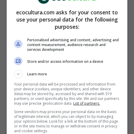
estos animales. Y
aunque su piel parezca
gruesa, lo cierto es que es bastante delicada
ecocultura.com asks for your consent to
(pueden sentir la picadura de insectos) y los
use your personal data for the following
ganchos les causan mucho dolor.
purposes:
Los castigos incluyen golpes y descargas
Personalised advertising and content, advertising and
content measurement, audience research and
eléctricas, que se usan como estímulos
services development
negativos. Así, cuando finalmente logran
someterlos y llega el momento del show,
los
Store and/or access information on a device
elefantes tienen tanto miedo a sentir ese
Learn more
dolor que realizan lo que les piden
.
Your personal data will be processed and information from
your device (cookies, unique identifiers, and other device
A pesar que cuando los hacen actuar no llevan
data) may be stored by, accessed by and shared with 319
partners, or used specifically by this site. We and our partners
los
bullhooks
originales, si
llevan otros
may use precise geolocation data.
List of partners.
elementos punzantes para guiar las
Some vendors may process your personal data on the basis
conductas deseadas
. Algunas cámaras han
of legitimate interest, which you can object to by managing
your options below. Look for a link at the bottom of this page
logrado captar la manera en que logran que el
or in the site menu to manage or withdraw consent in privacy
doblegado animal pinte un cuadro.
and cookie settings.