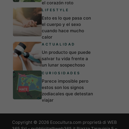
el corazón roto
LIFESTYLE
Esto es lo que pasa con
el cuerpo y el sexo
cuando hace mucho
calor
ACTUALIDAD
Un producto que puede
salvar tu vida frente a
un lunar sospechoso
CURIOSIDADES
Parece imposible pero
estos son los signos
zodiacales que detestan
viajar
Copyright © 2026 Ecocultura.com proprietà di WEB
365 Srl - pubblicita@web365.it Piazza Tarquinia 5 –