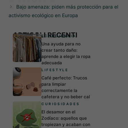
Bajo amenaza: piden más protección para el
activismo ecológico en Europa
ARTICOLI RECENTI
ECONCIENCIA
Una ayuda para no
crear tanto daño:
aprende a elegir la ropa
adecuada
LIFESTYLE
Café perfecto: Trucos
para limpiar
correctamente la
cafetera y no beber cal
CURIOSIDADES
El desamor en el
Zodíaco: aquellos que
tropiezan y acaban con