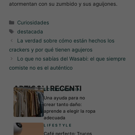
atormentan con su zumbido y sus aguijones.
Categorías
Curiosidades
Etiquetas
destacada
La verdad sobre cómo están hechos los
crackers y por qué tienen agujeros
Lo que no sabías del Wasabi: el que siempre
comiste no es el auténtico
ARTICOLI RECENTI
ECONCIENCIA
Una ayuda para no
crear tanto daño:
aprende a elegir la ropa
adecuada
LIFESTYLE
Café perfecto: Trucos