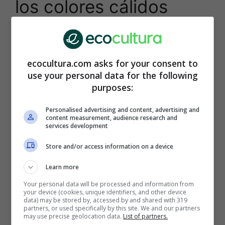
los colores cálidos
Este vínculo en apariencia arbitrario fue
confirmado por una
investigación
desarrollada
en la
Universidad de Washington
, a partir de la
ecocultura.com asks for your consent to
cual se descubrió que los
mosquitos
hembra
use your personal data for the following
del género
Aedes aegypti
(transmisor del
purposes:
dengue y la fiebre amarilla)
prefieren algunos
colores sobre otros
, como el rojo y el naranja,
Personalised advertising and content, advertising and
content measurement, audience research and
es decir, colores cálidos, aunque también el
services development
negro y el cian.
Store and/or access information on a device
Learn more
Your personal data will be processed and information from
your device (cookies, unique identifiers, and other device
data) may be stored by, accessed by and shared with 319
partners, or used specifically by this site. We and our partners
may use precise geolocation data.
List of partners.