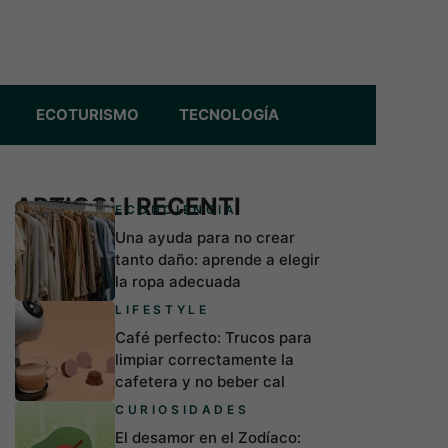
ECOTURISMO
TECNOLOGÍA
ARTICOLI RECENTI
ECONCIENCIA
Una ayuda para no crear
tanto daño: aprende a elegir
la ropa adecuada
LIFESTYLE
Café perfecto: Trucos para
limpiar correctamente la
cafetera y no beber cal
CURIOSIDADES
El desamor en el Zodíaco: