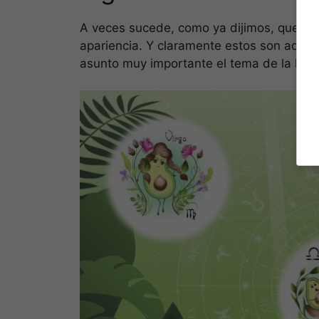
A veces sucede, como ya dijimos, que hay
apariencia. Y claramente estos son aquell
asunto muy importante el tema de la limp