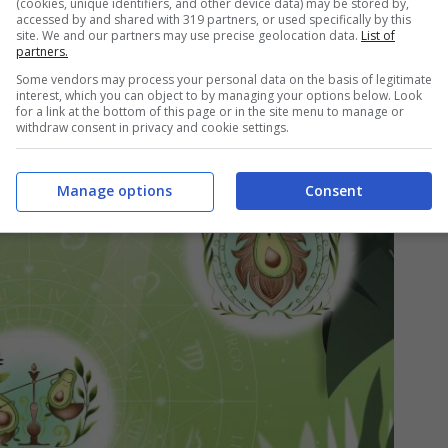
(cookies, unique identifiers, and other device data) may be stored by,
accessed by and shared with 319 partners, or used specifically by this
site. We and our partners may use precise geolocation data.
List of
 personas que cuidan su higiene solo por
partners.
os a los que mirar y aconsejan alejarse. Es un
Some vendors may process your personal data on the basis of legitimate
ieza y huyen ante el mínimo mal olor.
interest, which you can object to by managing your options below. Look
for a link at the bottom of this page or in the site menu to manage or
withdraw consent in privacy and cookie settings.
Manage options
Consent