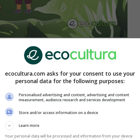
ón la apariencia de una persona, el cómo se
ue esa visión puede ser engañosa, están más
ecocultura.com asks for your consent to use your
personal data for the following purposes:
do los hábitos ajenos es que deciden qué hacer. A
Personalised advertising and content, advertising and content
 abandono. Estos son los signos de los que
measurement, audience research and services development
Store and/or access information on a device
se preocupan por la
Learn more
Your personal data will be processed and information from your device