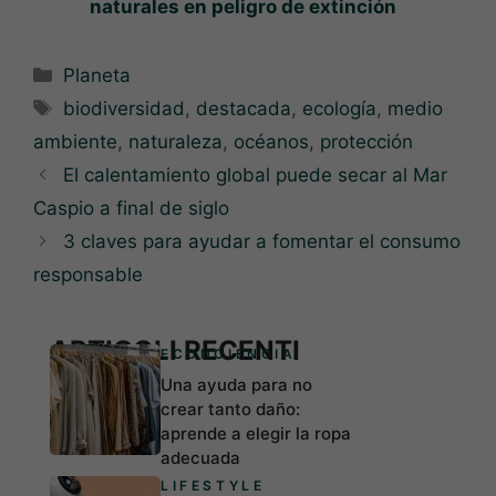
naturales en peligro de extinción
Categorías
Planeta
Etiquetas
biodiversidad
,
destacada
,
ecología
,
medio
ambiente
,
naturaleza
,
océanos
,
protección
El calentamiento global puede secar al Mar
Caspio a final de siglo
3 claves para ayudar a fomentar el consumo
responsable
ARTICOLI RECENTI
ECONCIENCIA
Una ayuda para no
crear tanto daño:
aprende a elegir la ropa
adecuada
LIFESTYLE