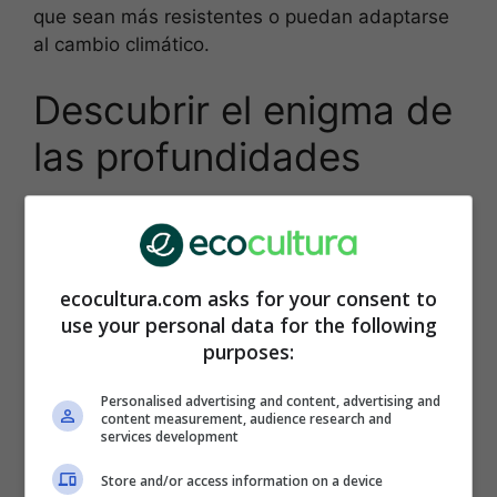
que sean más resistentes o puedan adaptarse
al cambio climático.
Descubrir el enigma de
las profundidades
El mapa online de
Allen Coral Atlas,
que ha sido
financiado por el cofundador de
Microsoft Paul
Allen
(quien falleció en 2018), permitirá
ecocultura.com asks for your consent to
identificar la mayor parte de los arrecifes de
use your personal data for the following
coral
que aún no se han cartografiado.
purposes:
Personalised advertising and content, advertising and
content measurement, audience research and
services development
Store and/or access information on a device