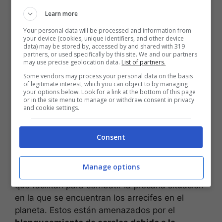
Learn more
Your personal data will be processed and information from
your device (cookies, unique identifiers, and other device
data) may be stored by, accessed by and shared with 319
El mapeo de Allen Coral Atlas. (Foto: National Centers for
partners, or used specifically by this site. We and our partners
may use precise geolocation data.
List of partners.
Coastal Ocean Science)
Some vendors may process your personal data on the basis
of legitimate interest, which you can object to by managing
En alianza con
Planet Labs
, la flota más grande
your options below. Look for a link at the bottom of this page
de satélites del mundo, se podrá capturar y
or in the site menu to manage or withdraw consent in privacy
and cookie settings.
proveer
imágenes de alta resolución
. Estas
quedan plasmadas en mapas más completos y
actualizados. Y cualquier ciudadano puede
Consent
acceder a estos mapas en tiempo real.
Manage options
Lo más importante es la información científica
que facilitan para combatir la precaria situación
en la que se encuentran los arrecifes en el
planeta. Estos están amenazados por el