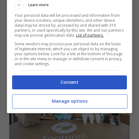
consumo.
Learn more
Your personal data will be processed and information from
Greenpeace
promueve la concientización con
your device (cookies, unique identifiers, and other device
data) may be stored by, accessed by and shared with 319
diferentes campañas a lo largo del mundo.
partners, or used specifically by this site. We and our partners
Además,
apela al consumo responsable y las
may use precise geolocation data.
List of partners.
acciones que deben hacer las empresas
para
Some vendors may process your personal data on the basis
of legitimate interest, which you can object to by managing
suplantar los materiales contaminantes.
your options below. Look for a link at the bottom of this page
or in the site menu to manage or withdraw consent in privacy
and cookie settings.
Consent
Manage options