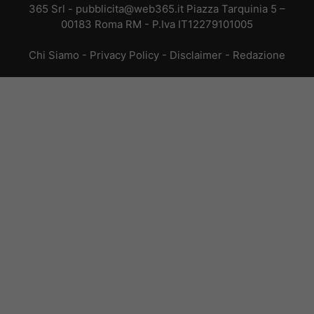
365 Srl - pubblicita@web365.it Piazza Tarquinia 5 –
00183 Roma RM - P.Iva IT12279101005
Chi Siamo
-
Privacy Policy
-
Disclaimer
-
Redazione