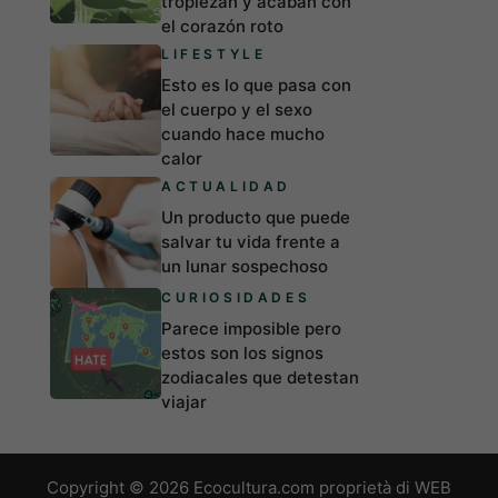
tropiezan y acaban con
el corazón roto
LIFESTYLE
Esto es lo que pasa con
el cuerpo y el sexo
cuando hace mucho
calor
ACTUALIDAD
Un producto que puede
salvar tu vida frente a
un lunar sospechoso
CURIOSIDADES
Parece imposible pero
estos son los signos
zodiacales que detestan
viajar
Copyright © 2026 Ecocultura.com proprietà di WEB