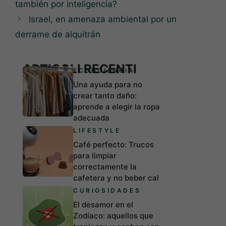
también por inteligencia?
Israel, en amenaza ambiental por un
derrame de alquitrán
ARTICOLI RECENTI
ECONCIENCIA
Una ayuda para no
crear tanto daño:
aprende a elegir la ropa
adecuada
LIFESTYLE
Café perfecto: Trucos
para limpiar
correctamente la
cafetera y no beber cal
CURIOSIDADES
El desamor en el
Zodíaco: aquellos que