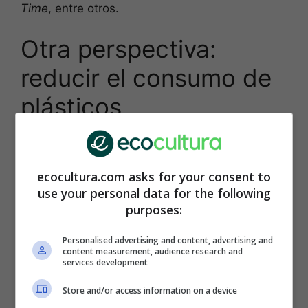
Time
, entre otros.
Otra perspectiva:
reducir el consumo de
plásticos
Ante la acción de las organizaciones que se
dedican a limpiar el océano, hay otras
ecocultura.com asks for your consent to
posiciones que enfocan el problema
use your personal data for the following
relacionándolo a la
baja del consumo de
purposes:
plásticos
.
Personalised advertising and content, advertising and
En el contexto actual, organizaciones
content measurement, audience research and
services development
ambientalistas como
Greenpeace
advierten que
el crecimiento de las islas de basura continuará
Store and/or access information on a device
en alza si no cambiamos el modelo actual de