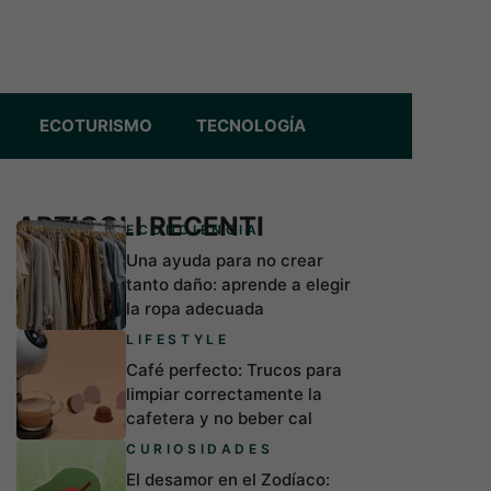
ECOTURISMO
TECNOLOGÍA
ARTICOLI RECENTI
ECONCIENCIA
Una ayuda para no crear
tanto daño: aprende a elegir
la ropa adecuada
LIFESTYLE
Café perfecto: Trucos para
limpiar correctamente la
cafetera y no beber cal
CURIOSIDADES
El desamor en el Zodíaco: