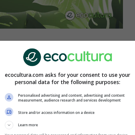
te, no importa si se trata de saltos, carreras
s. Su actitud les brinda una capacidad de
xto, por más extremo que sea. El deporte en
 importa en demasía.
ecocultura.com asks for your consent to use your
personal data for the following purposes:
roteger el medio ambiente. No hay nada que no
 prístina.
Personalised advertising and content, advertising and content
measurement, audience research and services development
mo afrontarán las predicciones del día. Por
Store and/or access information on a device
rdes.
Learn more
ones deportivos del