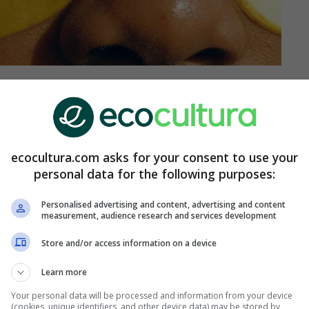
e limita a llamar la atención de quien nos gusta,
s tan fácil de obtener ni es una conclusión
ecocultura.com asks for your consent to use your
personal data for the following purposes:
ad, y una persona madura, añora la calma y
es el adecuado, sino que es el aliado de tu
Personalised advertising and content, advertising and content
measurement, audience research and services development
Store and/or access information on a device
para una mirada
Learn more
Your personal data will be processed and information from your device
(cookies, unique identifiers, and other device data) may be stored by,