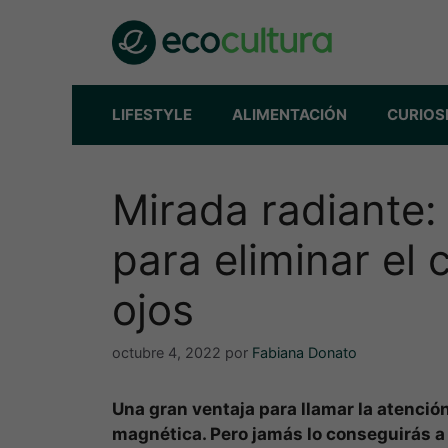
Saltar
al
contenido
LIFESTYLE
ALIMENTACIÓN
CURIOS
Mirada radiante:
para eliminar el 
ojos
octubre 4, 2022
por
Fabiana Donato
Una gran ventaja para llamar la atenció
magnética. Pero jamás lo conseguirás a n