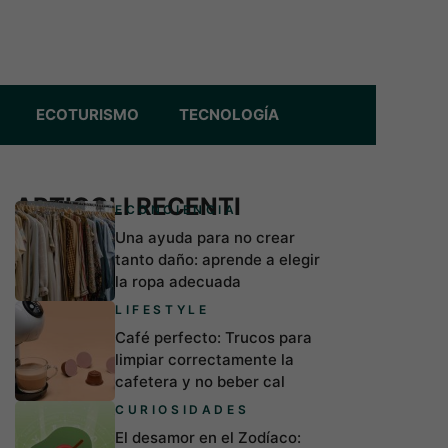
ECOTURISMO
TECNOLOGÍA
ARTICOLI RECENTI
ECONCIENCIA
Una ayuda para no crear
tanto daño: aprende a elegir
la ropa adecuada
LIFESTYLE
Café perfecto: Trucos para
limpiar correctamente la
cafetera y no beber cal
CURIOSIDADES
El desamor en el Zodíaco: