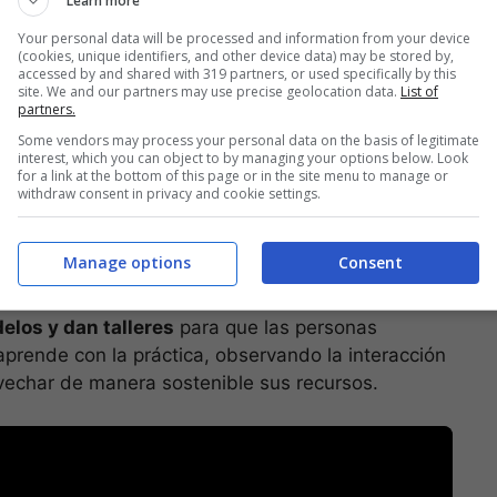
Learn more
sita y no de más.
Your personal data will be processed and information from your device
(cookies, unique identifiers, and other device data) may be stored by,
recer tus cultivos en 3 videos time lapse
accessed by and shared with 319 partners, or used specifically by this
site. We and our partners may use precise geolocation data.
List of
partners.
licar?
Some vendors may process your personal data on the basis of legitimate
interest, which you can object to by managing your options below. Look
for a link at the bottom of this page or in the site menu to manage or
n la permacultura de distintas maneras. Por
withdraw consent in privacy and cookie settings.
permacultores que diseñan el funcionamiento
a mantener los tres principios que definen a la
Manage options
Consent
los y dan talleres
para que las personas
aprende con la práctica, observando la interacción
vechar de manera sostenible sus recursos.