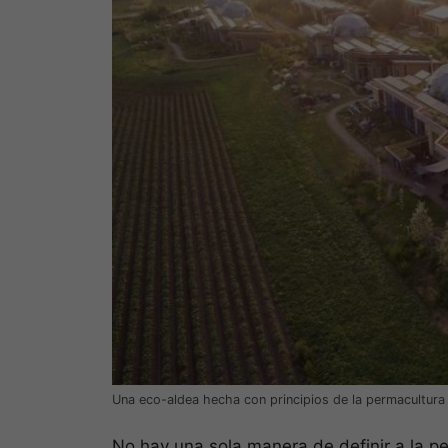
Una eco-aldea hecha con principios de la permacultura 
No hay una sola manera de definir a la pe