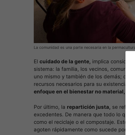
La comunidad es una parte necesaria en la permacultura
El
cuidado de la gente,
implica considera
sistema: la familia, los vecinos, comunid
uno mismo y también de los demás; consi
recursos necesarios para su existencia. E
enfoque en el bienestar no material,
sin 
Por último, la
repartición justa,
se refiere
excedentes. De manera que todo lo que so
como el reciclaje o el compostaje. Esto ll
agoten rápidamente como sucede por ejemp