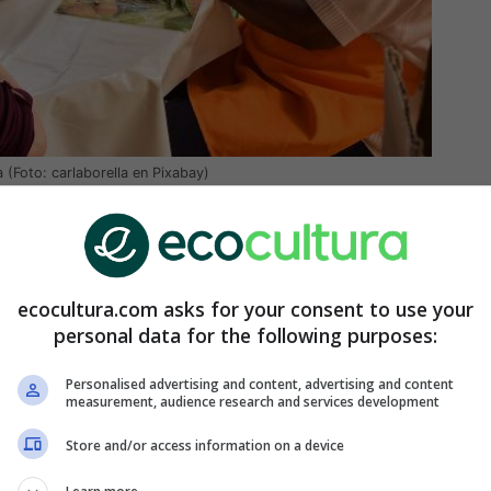
 (Foto: carlaborella en Pixabay)
r a la comunidad, como parte necesaria de este
ades locales y regionales. Se trata de ocuparse de
derarlos para que todos puedan acceder a los
ste principio
sólo es posible cuando hay un
ecocultura.com asks for your consent to use your
personal data for the following purposes:
producir ni consumir recursos innecesarios.
Personalised advertising and content, advertising and content
 a cuidar todos los recursos y redistribuir los
measurement, audience research and services development
bre, se pueda reinsertar de nuevo en el sistema,
eva a que los sistemas sean sostenibles y no se
Store and/or access information on a device
lo con la agricultura intensiva y extensiva. Con