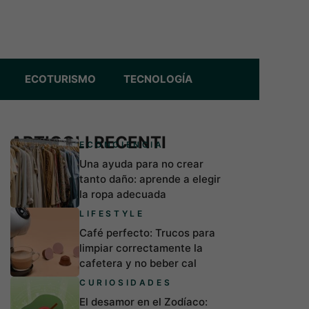
ECOTURISMO
TECNOLOGÍA
ARTICOLI RECENTI
ECONCIENCIA
Una ayuda para no crear
tanto daño: aprende a elegir
la ropa adecuada
LIFESTYLE
Café perfecto: Trucos para
limpiar correctamente la
cafetera y no beber cal
CURIOSIDADES
El desamor en el Zodíaco: