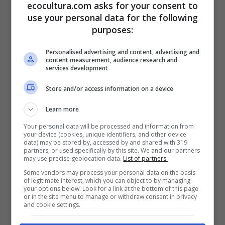
ecocultura.com asks for your consent to
Relaciones entre estrés
use your personal data for the following
y simpatía: resultados
purposes:
de la investigación
Personalised advertising and content, advertising and
content measurement, audience research and
services development
A partir del estudio británico se logró vincular el
Store and/or access information on a device
alto nivel de estrés con ciertos
comportamientos. Hay diversas alarmas en
Learn more
nuestro cuerpo que avisan del peligro. Una
Your personal data will be processed and information from
persona muy estresada, por ejemplo, tenderá a
your device (cookies, unique identifiers, and other device
tocarse la cara, morderse las uñas, jugar con el
data) may be stored by, accessed by and shared with 319
partners, or used specifically by this site. We and our partners
pelo o, repetidamente, tocar distintos objetos
may use precise geolocation data.
List of partners.
mientras interactúa en el mundo. Hay que
Some vendors may process your personal data on the basis
prestar atención a estas alarmas que un
of legitimate interest, which you can object to by managing
your options below. Look for a link at the bottom of this page
individuo, aunque inconscientemente, está
or in the site menu to manage or withdraw consent in privacy
dando.
and cookie settings.