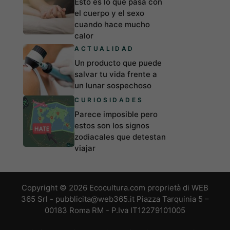
Esto es lo que pasa con
el cuerpo y el sexo
cuando hace mucho
calor
ACTUALIDAD
Un producto que puede
salvar tu vida frente a
un lunar sospechoso
CURIOSIDADES
Parece imposible pero
estos son los signos
zodiacales que detestan
viajar
Copyright © 2026 Ecocultura.com proprietà di WEB
365 Srl - pubblicita@web365.it Piazza Tarquinia 5 –
00183 Roma RM - P.Iva IT12279101005