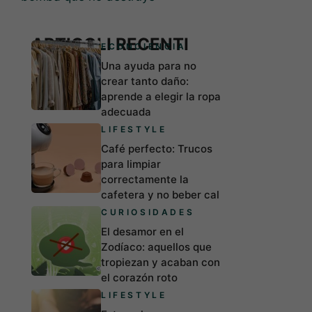
ARTICOLI RECENTI
ECONCIENCIA
Una ayuda para no
crear tanto daño:
aprende a elegir la ropa
adecuada
LIFESTYLE
Café perfecto: Trucos
para limpiar
correctamente la
cafetera y no beber cal
CURIOSIDADES
El desamor en el
Zodíaco: aquellos que
tropiezan y acaban con
el corazón roto
LIFESTYLE