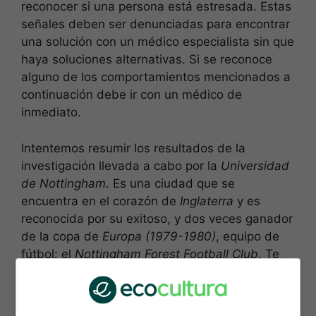
reconocer si una persona está estresada. Estas
señales deben ser denunciadas para encontrar
una solución con un médico especialista sin que
haya soluciones alternativas. Si se reconoce
alguno de los comportamientos mencionados a
continuación debe ir con un médico de
inmediato.
Intentemos resumir los resultados de la
investigación llevada a cabo por la
Universidad
de Nottingham
. Es una ciudad que se
encuentra en el corazón de
Inglaterra
y es
reconocida por su exitoso, y dos veces ganador
de la copa de
Europa (1979-1980)
, equipo de
fútbol: el
Nottingham Forest Football Club
. Te
presentamos todos los detalles de este estudio
que vincula el estrés con la amabilidad.