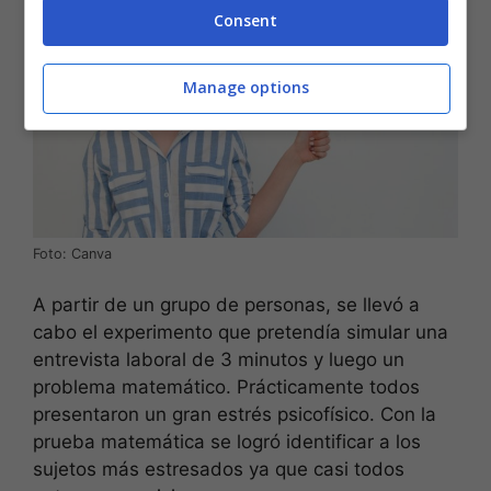
Consent
Manage options
Foto: Canva
A partir de un grupo de personas, se llevó a
cabo el experimento que pretendía simular una
entrevista laboral de 3 minutos y luego un
problema matemático. Prácticamente todos
presentaron un gran estrés psicofísico. Con la
prueba matemática se logró identificar a los
sujetos más estresados ya que casi todos