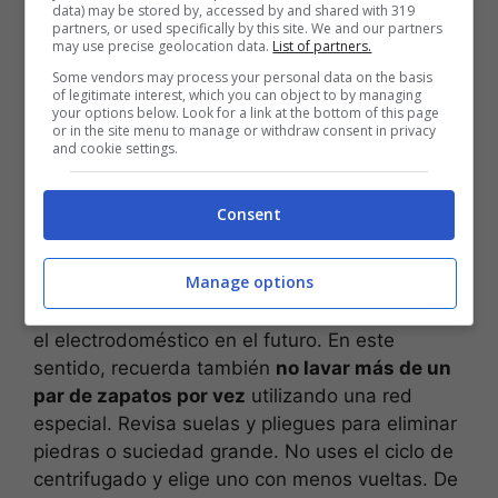
sus distintas partes
. Este es el primer error
data) may be stored by, accessed by and shared with 319
partners, or used specifically by this site. We and our partners
que casi todo el mundo comete y evita hacer.
may use precise geolocation data.
List of partners.
Quítale los cordones que siempre se pueden
Some vendors may process your personal data on the basis
lavar a mano. Quita también, de ser posible, las
of legitimate interest, which you can object to by managing
your options below. Look for a link at the bottom of this page
plantillas para lavarlas por separado con
or in the site menu to manage or withdraw consent in privacy
cualquier detergente. Así, la limpieza de tu
and cookie settings.
calzado será verdaderamente profunda.
Consent
Una vez hecho esto recuerda que preparar la
lavadora
es también fundamental. Hay que
Manage options
elegir el programa correcto acorde a lo que
quieres lavar; además evitarás problemas con
el electrodoméstico en el futuro. En este
sentido, recuerda también
no lavar más de un
par de zapatos por vez
utilizando una red
especial. Revisa suelas y pliegues para eliminar
piedras o suciedad grande. No uses el ciclo de
centrifugado y elige uno con menos vueltas. De