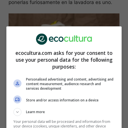
ponerlas furiosamente en la lavadora es uno.
ecocultura.com asks for your consent to
use your personal data for the following
purposes:
Personalised advertising and content, advertising and
(Foto: Canva)
content measurement, audience research and
services development
Lo primero que debes de tener presente es la
Store and/or access information on a device
etiqueta. Allí están las indicaciones correctas
para lavar tu calzado.
Learn more
Your personal data will be processed and information from
Si quieres lavar bien el calzado, debes
separar
your device (cookies, unique identifiers, and other device