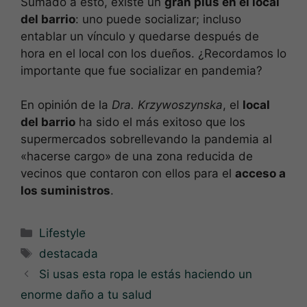
Sumado a esto, existe un
gran plus en el local
del barrio
: uno puede socializar; incluso
entablar un vínculo y quedarse después de
hora en el local con los dueños. ¿Recordamos lo
importante que fue socializar en pandemia?
En opinión de la
Dra. Krzywoszynska
, el
local
del barrio
ha sido el más exitoso que los
supermercados sobrellevando la pandemia al
«hacerse cargo» de una zona reducida de
vecinos que contaron con ellos para el
acceso a
los suministros
.
Categorías
Lifestyle
Etiquetas
destacada
Si usas esta ropa le estás haciendo un
enorme daño a tu salud