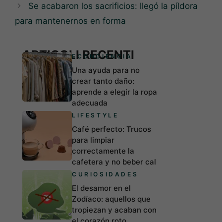
Se acabaron los sacrificios: llegó la píldora
para mantenernos en forma
ARTICOLI RECENTI
ECONCIENCIA
Una ayuda para no
crear tanto daño:
aprende a elegir la ropa
adecuada
LIFESTYLE
Café perfecto: Trucos
para limpiar
correctamente la
cafetera y no beber cal
CURIOSIDADES
El desamor en el
Zodíaco: aquellos que
tropiezan y acaban con
el corazón roto