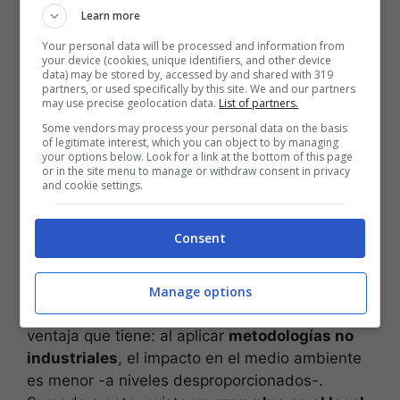
supermercados.
Learn more
Your personal data will be processed and information from
your device (cookies, unique identifiers, and other device
data) may be stored by, accessed by and shared with 319
partners, or used specifically by this site. We and our partners
may use precise geolocation data.
List of partners.
Some vendors may process your personal data on the basis
of legitimate interest, which you can object to by managing
your options below. Look for a link at the bottom of this page
or in the site menu to manage or withdraw consent in privacy
and cookie settings.
Consent
(Foto: Canva)
Es un hecho,
comprar en la tienda de la
Manage options
esquina es más barato
. Pero no es la única
ventaja que tiene: al aplicar
metodologías no
industriales
, el impacto en el medio ambiente
es menor -a niveles desproporcionados-.