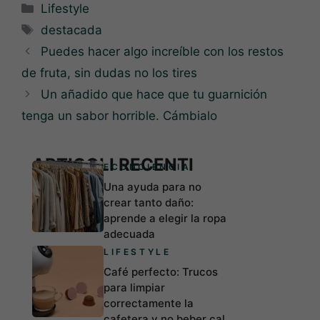
Categorías
Lifestyle
Etiquetas
destacada
Puedes hacer algo increíble con los restos
de fruta, sin dudas no los tires
Un añadido que hace que tu guarnición
tenga un sabor horrible. Cámbialo
ARTICOLI RECENTI
ECONCIENCIA
Una ayuda para no
crear tanto daño:
aprende a elegir la ropa
adecuada
LIFESTYLE
Café perfecto: Trucos
para limpiar
correctamente la
cafetera y no beber cal