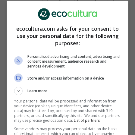
respetuosos del medio ambiente, ni cuidadosos
con la piel. Muchas veces la agresividad de los
ingredientes provoca irritaciones o reacciones
alérgicas.
ecocultura.com asks for your consent to
use your personal data for the following
purposes:
Personalised advertising and content, advertising and
content measurement, audience research and
services development
Store and/or access information on a device
Learn more
Your personal data will be processed and information from
your device (cookies, unique identifiers, and other device
data) may be stored by, accessed by and shared with 319
partners, or used specifically by this site. We and our partners
(Foto Adobestock)
may use precise geolocation data.
List of partners.
Some vendors may process your personal data on the basis
Prepara este detergente totalmente ecológico
of legitimate interest, which you can object to by managing