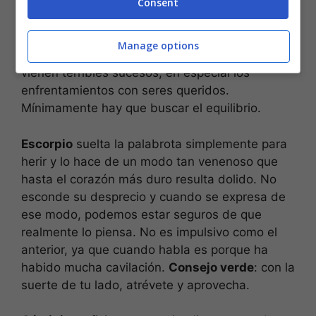
emociones en su cuerpo y suelta el improperio.
Consent
Es la clásica persona que una vez que se
desahoga ya se siente mejor.
Consejo verde
:
Manage options
las malas palabras van a aflorar porque se
vienen terribles sucesos; en especial los
enfrentamientos con seres queridos.
Mínimamente hay que buscar el equilibrio.
Escorpio
suelta la palabrota simplemente para
herir y lo hace de un modo tan venenoso que
hasta el corazón más duro resulta dolido. No
esconde su desprecio y cuando se expresa de
ese modo, podemos estar seguros de que
realmente lo piensa. No es impulsivo como el
anterior, ya que cuando habla es porque ha
habido mucha cavilación.
Consejo verde
: con la
suerte de tu lado, atrévete y aprovecha.