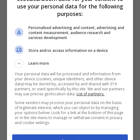
buscan provocar la risa, también. Son tan
use your personal data for the following
decididos y confiados que no hay intervención
purposes:
que les haga cambiar de opinión.
Personalised advertising and content, advertising and
content measurement, audience research and
services development
Store and/or access information on a device
Learn more
Your personal data will be processed and information from
your device (cookies, unique identifiers, and other device
data) may be stored by, accessed by and shared with 319
partners, or used specifically by this site. We and our partners
may use precise geolocation data.
List of partners.
Some vendors may process your personal data on the basis
(Fuente: elaborado por Ecocultura)
of legitimate interest, which you can object to by managing
your options below. Look for a link at the bottom of this page
Aries
, un río crecido, dice muchas malas
or in the site menu to manage or withdraw consent in privacy
and cookie settings.
palabras. No importa cuál sea la sensación, ira,
felicidad, dolor, miedo, etc., harán hervir sus