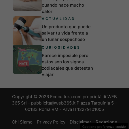
cuando hace mucho
calor
ACTUALIDAD
Un producto que puede
salvar tu vida frente a
un lunar sospechoso
CURIOSIDADES
Parece imposible pero
estos son los signos
zodiacales que detestan
viajar
Copyright © 2026 Ecocultura.com proprietà di WEB
365 Srl - pubblicita@web365.it Piazza Tarquinia 5 –
00183 Roma RM - P.Iva IT12279101005
Chi Siamo
-
Privacy Policy
-
Disclaimer
-
Redazione
Gestione preferenze cookie