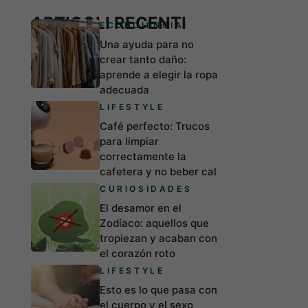
ARTICOLI RECENTI
ECONCIENCIA
Una ayuda para no
crear tanto daño:
aprende a elegir la ropa
adecuada
LIFESTYLE
Café perfecto: Trucos
para limpiar
correctamente la
cafetera y no beber cal
CURIOSIDADES
El desamor en el
Zodíaco: aquellos que
tropiezan y acaban con
el corazón roto
LIFESTYLE
Esto es lo que pasa con
el cuerpo y el sexo