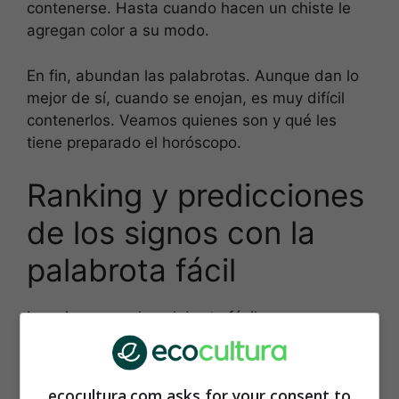
contenerse. Hasta cuando hacen un chiste le
agregan color a su modo.
En fin, abundan las palabrotas. Aunque dan lo
mejor de sí, cuando se enojan, es muy difícil
contenerlos. Veamos quienes son y qué les
tiene preparado el horóscopo.
Ranking y predicciones
de los signos con la
palabrota fácil
Los signos con la palabrota fácil, no pasan
vergüenza porque todo cuanto sale de su boca
es una expresión de sus emociones. Así es que,
si hablan con enfado, está justificado, si
ecocultura.com asks for your consent to