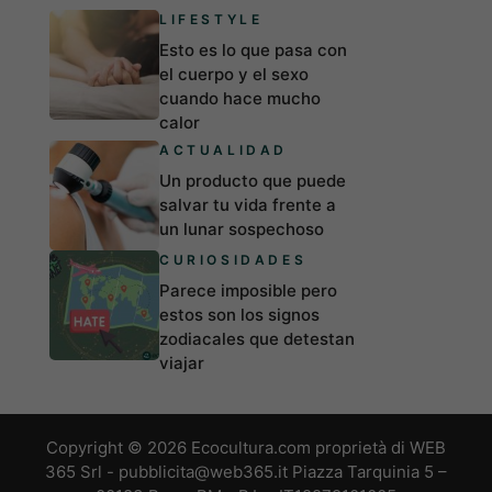
LIFESTYLE
Esto es lo que pasa con
el cuerpo y el sexo
cuando hace mucho
calor
ACTUALIDAD
Un producto que puede
salvar tu vida frente a
un lunar sospechoso
CURIOSIDADES
Parece imposible pero
estos son los signos
zodiacales que detestan
viajar
Copyright © 2026 Ecocultura.com proprietà di WEB
365 Srl - pubblicita@web365.it Piazza Tarquinia 5 –