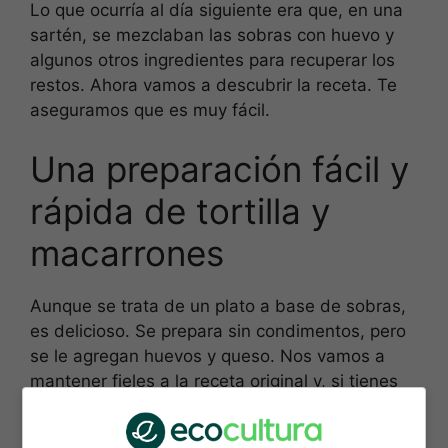
Lo que ocurría al día siguiente era que, en una
sartén, se mezclaban las sobras con huevo y
algunos otros ingredientes para recuperar los
restos. Ahora vamos a descubrir la receta. Te
aseguramos que es muy fácil.
Una preparación fácil y
rápida de tortilla y
macarrones
Aunque se trata de un plato a base de sobras,
es delicioso. Se prepara sin condimentos, pero
se le agregan huevos y queso. Nos vamos a
mantener fieles a la receta original y, si tienes
sobras de pasta, ahora podrás aprovecharla.
Esto es lo que vas a necesitar: