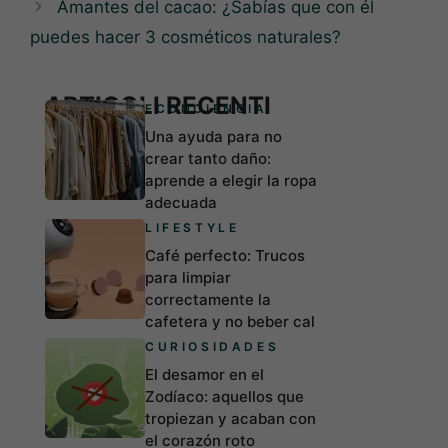
Amantes del cacao: ¿Sabías que con él
puedes hacer 3 cosméticos naturales?
ARTICOLI RECENTI
ECONCIENCIA
Una ayuda para no
crear tanto daño:
aprende a elegir la ropa
adecuada
LIFESTYLE
Café perfecto: Trucos
para limpiar
correctamente la
cafetera y no beber cal
CURIOSIDADES
El desamor en el
Zodíaco: aquellos que
tropiezan y acaban con
el corazón roto