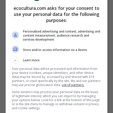
ecocultura.com asks for your consent to
use your personal data for the following
purposes:
Personalised advertising and content, advertising and
content measurement, audience research and
services development
Store and/or access information on a device
Learn more
Your personal data will be processed and information from
your device (cookies, unique identifiers, and other device
(Foto: Adobestock)
data) may be stored by, accessed by and shared with 319
partners, or used specifically by this site. We and our partners
may use precise geolocation data.
List of partners.
450 gr de pasta con salsa o salsa de
Some vendors may process your personal data on the basis
carne
of legitimate interest, which you can object to by managing
6 huevos medianos
your options below. Look for a link at the bottom of this page
or in the site menu to manage or withdraw consent in privacy
150 gr de queso parmesano rallado
and cookie settings.
100 gr de provolone cortado en dados