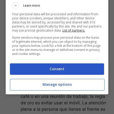
tienes activadas seguro te van a distraer
Learn more
mientras estás trabajando, o mientras
disfrutas tus tiempos personales con
Your personal data will be processed and information from
your device (cookies, unique identifiers, and other device
familia y amigos. Con las notificaciones
data) may be stored by, accessed by and shared with 319
silenciadas, ahorrarás batería y
partners, or used specifically by this site. We and our partners
may use precise geolocation data.
List of partners.
distracciones.
Some vendors may process your personal data on the basis
Chequeos agendados
. Organízate para
of legitimate interest, which you can object to by managing
responder los mensajes de texto a
your options below. Look for a link at the bottom of this page
or in the site menu to manage or withdraw consent in privacy
determinadas horas y/o momentos del
and cookie settings.
día. No respondas al instante. La
recomendación vale igual para los
Consent
correos electrónicos y las llamadas por
teléfono.
Atención Plena
. Si estás conversando
Manage options
con una persona, ya sea tomando un
café o en una reunión de trabajo, la regla
de oro es evitar usar el móvil. La atención
plena a la persona que tienes al frente es