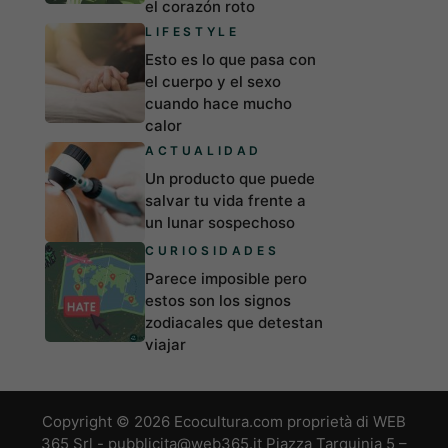
el corazón roto
LIFESTYLE
Esto es lo que pasa con
el cuerpo y el sexo
cuando hace mucho
calor
ACTUALIDAD
Un producto que puede
salvar tu vida frente a
un lunar sospechoso
CURIOSIDADES
Parece imposible pero
estos son los signos
zodiacales que detestan
viajar
Copyright © 2026 Ecocultura.com proprietà di WEB
365 Srl - pubblicita@web365.it Piazza Tarquinia 5 –