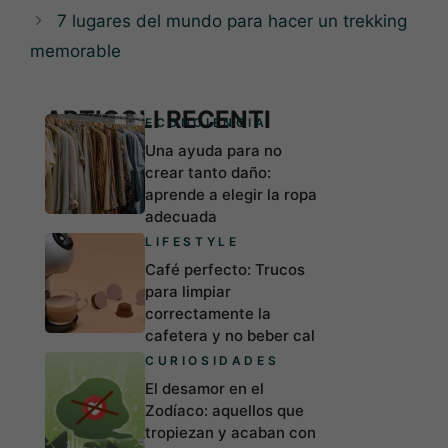
7 lugares del mundo para hacer un trekking
memorable
ARTICOLI RECENTI
ECONCIENCIA
Una ayuda para no
crear tanto daño:
aprende a elegir la ropa
adecuada
LIFESTYLE
Café perfecto: Trucos
para limpiar
correctamente la
cafetera y no beber cal
CURIOSIDADES
El desamor en el
Zodíaco: aquellos que
tropiezan y acaban con