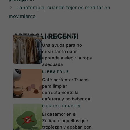
Lanaterapia, cuando tejer es meditar en
movimiento
ARTICOLI RECENTI
ECONCIENCIA
Una ayuda para no
crear tanto daño:
aprende a elegir la ropa
adecuada
LIFESTYLE
Café perfecto: Trucos
para limpiar
correctamente la
cafetera y no beber cal
CURIOSIDADES
El desamor en el
Zodíaco: aquellos que
tropiezan y acaban con