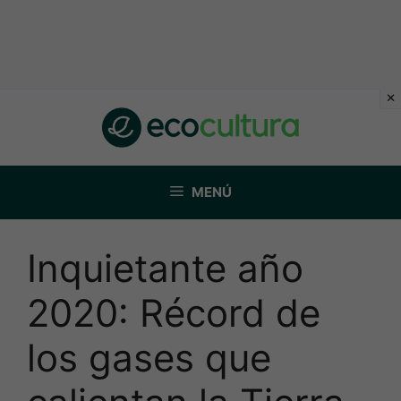
Saltar
al
contenido
MENÚ
Inquietante año
2020: Récord de
los gases que