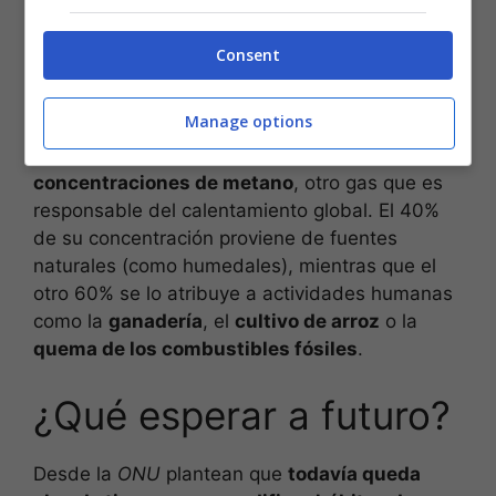
La evidencia del
crecimiento de
concentraciones
CO2
en la atmósfera
durante
Consent
este 2020 está en las estaciones de referencia
de la
OMM
en
Hawai
y
Australia
.
Manage options
Por otro lado,
también subieron las
concentraciones de metano
, otro gas que es
responsable del calentamiento global. El 40%
de su concentración proviene de fuentes
naturales (como humedales), mientras que el
otro 60% se lo atribuye a actividades humanas
como la
ganadería
, el
cultivo de arroz
o la
quema de los combustibles fósiles
.
¿Qué esperar a futuro?
Desde la
ONU
plantean que
todavía queda