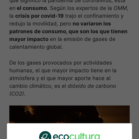
que significó la pandemia de coronavirus, está
en
el consumo
. Según los expertos de la
OMM
,
la
crisis por covid-19
trajo el confinamiento y
redujo la movilidad, pero
no variaron los
patrones de consumo, que son los que tienen
mayor impacto
en la emisión de gases de
calentamiento global.
De los gases provocados por actividades
humanas, el que mayor impacto tiene en la
atmósfera y el que mayor aporte hace al
cambio climático, es el
dióxido de carbono
(CO2)
.