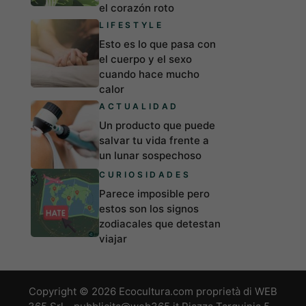
el corazón roto
LIFESTYLE
Esto es lo que pasa con
el cuerpo y el sexo
cuando hace mucho
calor
ACTUALIDAD
Un producto que puede
salvar tu vida frente a
un lunar sospechoso
CURIOSIDADES
Parece imposible pero
estos son los signos
zodiacales que detestan
viajar
Copyright © 2026 Ecocultura.com proprietà di WEB