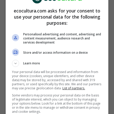
ecocultura.com asks for your consent to
use your personal data for the following
purposes:
Personalised advertising and content, advertising and
content measurement, audience research and
services development
(Foto: Adobe Stock)
Store and/or access information on a device
Durante 2019, la
quema de combustibles
fósiles,
la
producción de cemento
y la
Learn more
deforestación
fueron las
principales causas
Your personal data will be processed and information from
de emisiones de
CO2
. Un dato que preocupa
your device (cookies, unique identifiers, and other device
es que, en los últimos 10 años, alrededor del
data) may be stored by, accessed by and shared with 319
partners, or used specifically by this site. We and our partners
44% del
CO2
emitido permanece en la
may use precise geolocation data.
List of partners.
atmósfera, mientras que el 23% ha sido
Some vendors may process your personal data on the basis
absorbido por los océanos y el 29% por la
of legitimate interest, which you can object to by managing
your options below. Look for a link at the bottom of this page
tierra.
or in the site menu to manage or withdraw consent in privacy
and cookie settings.