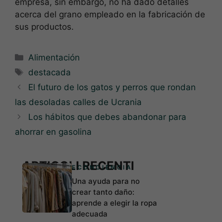
empresa, sin embargo, no ha dado detalles
acerca del grano empleado en la fabricación de
sus productos.
Categorías
Alimentación
Etiquetas
destacada
El futuro de los gatos y perros que rondan
las desoladas calles de Ucrania
Los hábitos que debes abandonar para
ahorrar en gasolina
ARTICOLI RECENTI
ECONCIENCIA
Una ayuda para no
crear tanto daño:
aprende a elegir la ropa
adecuada