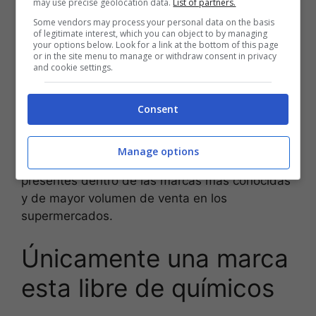
may use precise geolocation data.
List of partners.
que respecta al daño en la estructura genética
y al estrés oxidativo.
Some vendors may process your personal data on the basis
of legitimate interest, which you can object to by managing
your options below. Look for a link at the bottom of this page
or in the site menu to manage or withdraw consent in privacy
Con toda esta
información
–
que es accesible
and cookie settings.
para cualquiera que se interese
-,
elegir
los
productos de
mejor calidad
se vuelve casi un
Consent
deber en la medida de lo posible. En el caso de
las
pastas de origen italiano
, se realizó un
testeo específico destinado a rastrear
Manage options
partículas de glifosato que pudieran estar
presentes dentro de las marcas más conocidas
y de mayor volumen de venta en los
supermercados.
Únicamente una marca
esta libre de químicos