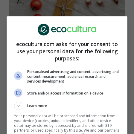
ecocultura.com asks for your consent to
Cuando hablamos de
pesticidas
utilizados en
use your personal data for the following
el
cultivo
y la
horticultura
, uno de los primeros
purposes:
que se nos viene a la mente es el
glifosato
, un
producto que, a pesar del debate y las
Personalised advertising and content, advertising and
discusiones acerca de sus efectos perniciosos,
content measurement, audience research and
services development
sigue siendo
legal en la Unión Europea
,
organismo que no se ha decidido a prohibirlo
Store and/or access information on a device
hasta el día de hoy.
Learn more
Pero no son pocos los
estudios
de índole
Your personal data will be processed and information from
científica que
han probado
sobradamente la
your device (cookies, unique identifiers, and other device
data) may be stored by, accessed by and shared with 319
peligrosidad del glifosato
, sobre todo en lo
partners, or used specifically by this site. We and our partners