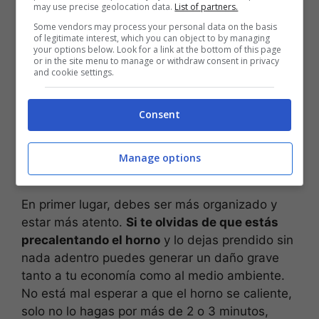
may use precise geolocation data.
List of partners.
Some vendors may process your personal data on the basis
of legitimate interest, which you can object to by managing
your options below. Look for a link at the bottom of this page
or in the site menu to manage or withdraw consent in privacy
and cookie settings.
Consent
Manage options
Fuente: elaborado por Ecocultura
En primer lugar, debes ser más organizado y
estar más atento.
Si te olvidas de que estás
precalentando el horno
y lo dejas prendido sin
nada adentro puedes generar un daño grave
tanto a tu economía como al medio ambiente.
No está mal esperar a que el horno se caliente,
solo no lo hagas por más de 2 o 3 minutos,