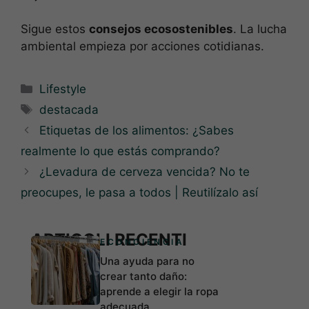
Sigue estos
consejos ecosostenibles
. La lucha
ambiental empieza por acciones cotidianas.
Categorías
Lifestyle
Etiquetas
destacada
Etiquetas de los alimentos: ¿Sabes
realmente lo que estás comprando?
¿Levadura de cerveza vencida? No te
preocupes, le pasa a todos | Reutilízalo así
ARTICOLI RECENTI
ECONCIENCIA
Una ayuda para no
crear tanto daño:
aprende a elegir la ropa
adecuada