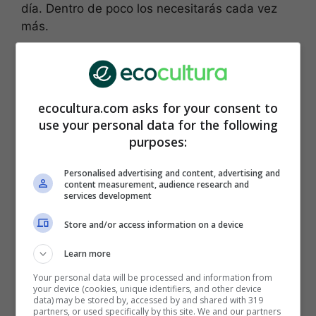
día. Dentro de poco los necesitarás cada vez
más.
¡Consejos para un uso
sostenible del horno!
ecocultura.com asks for your consent to
use your personal data for the following
Es sabido que el
horno
es uno de los
purposes:
electrodomésticos más útiles
para cocinar
platos elaborados en un tiempo relativamente
Personalised advertising and content, advertising and
content measurement, audience research and
corto y que no se requieren muchas
services development
herramientas para usarlo: ¡A veces solo metes
todo directo en el horno! De todos modos, no
Store and/or access information on a device
siempre somos ecológicamente responsables
Learn more
en su uso, pero con estos gestos que te
sugerimos cambiarás totalmente la forma en
Your personal data will be processed and information from
your device (cookies, unique identifiers, and other device
que cocinas. ¡Serás más ecosostenible!
data) may be stored by, accessed by and shared with 319
partners, or used specifically by this site. We and our partners