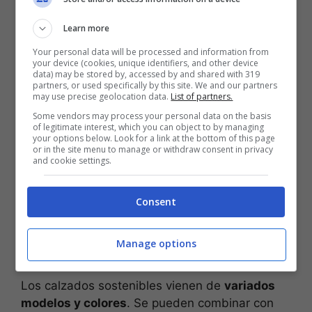
1 neumático fuera de uso = 30 pares de suelas de zapatos
Learn more
Your personal data will be processed and information from
En algunos casos los
neumáticos se incineran
your device (cookies, unique identifiers, and other device
provocando una gran
contaminación para el
data) may be stored by, accessed by and shared with 319
partners, or used specifically by this site. We and our partners
ambiente,
afectando, además, la salud de las
may use precise geolocation data.
List of partners.
personas. En otros, su disposición inadecuada
Some vendors may process your personal data on the basis
en espacios públicos genera un ambiente
of legitimate interest, which you can object to by managing
your options below. Look for a link at the bottom of this page
propicio para la aparición de roedores y
or in the site menu to manage or withdraw consent in privacy
mosquitos que pueden transmitir distintas
and cookie settings.
enfermedades endémicas
.
Consent
Diseños ecológicos,
cómodos y sostenibles
Manage options
Los calzados sostenibles vienen de
variados
modelos y colores
. Se pueden combinar con