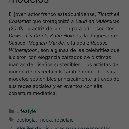
El joven actor franco estadounidense,
Timotheé
Chalamet
que protagonizó a
Lauri en Mujercitas
(2019),
la actriz de la serie para adolescentes,
Dawson´s Creek, Katie Holmes,
la duquesa de
Sussex,
Meghan Markle,
o la actriz
Reesse
Witherspoon
, son algunas de las celebrities que
lucieron con elegancia calzados de distintas
marcas de diseños sostenibles. Los artistas del
mundo del espectáculo también difunden sus
modelos sostenibles principalmente a través de
sus redes sociales y en eventos con alta
cobertura mediática.
Categorías
Lifestyle
Etiquetas
ecología
,
moda
,
reciclaje
Alquiler de bicicletas para pasear por las