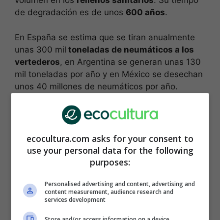
volumen en los
rellenos sanitarios
. Su tiempo
de degradación es de unos
600 años
.
En España se estima que se tiran anualmente
unas 300 mil
toneladas de neumáticos a los
vertederos
, en Argentina se generan unas 130
mil toneladas por año y en México se desechan
unos 40 millones de neumáticos por año.
ecocultura.com asks for your consent to
use your personal data for the following
purposes:
Personalised advertising and content, advertising and
content measurement, audience research and
services development
Store and/or access information on a device