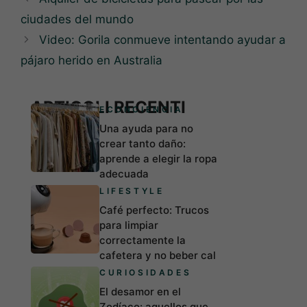
ciudades del mundo
Video: Gorila conmueve intentando ayudar a
pájaro herido en Australia
ARTICOLI RECENTI
ECONCIENCIA
Una ayuda para no
crear tanto daño:
aprende a elegir la ropa
adecuada
LIFESTYLE
Café perfecto: Trucos
para limpiar
correctamente la
cafetera y no beber cal
CURIOSIDADES
El desamor en el
Zodíaco: aquellos que