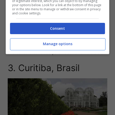
de lograr la neutralidad de carbono en 2025
.
of legitimate interest, which you can object to by managing
your options below. Look for a link at the bottom of this page
or in the site menu to manage or withdraw consent in privacy
and cookie settings.
Uno de los principales pilares de la política
ambiental aplicada por el gobierno danés es
la
educación ambiental
. Abundan los programas
Consent
educativos y de investigación sobre
medioambiente. También se conoce a esta
Manage options
capital por su sistema de movilidad ecológico y
sus calles diseñadas para recorrer en bicicleta.
3. Curitiba, Brasil