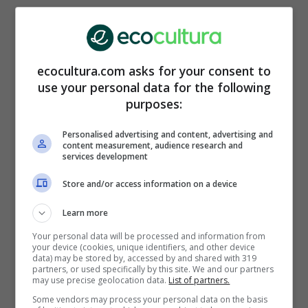
ecocultura.com asks for your consent to
use your personal data for the following
purposes:
Personalised advertising and content, advertising and
content measurement, audience research and
services development
Store and/or access information on a device
El Canal de Puerto Nuevo, en Copenhague. (Foto: Pixabay).
Learn more
Siendo una de las ciudades más ecológicas de
Your personal data will be processed and information from
Europa
, gran parte del abastecimiento
your device (cookies, unique identifiers, and other device
data) may be stored by, accessed by and shared with 319
energético se obtiene de energías limpias. Esto
partners, or used specifically by this site. We and our partners
ha permitido reducir su emisión de gases de
may use precise geolocation data.
List of partners.
efecto invernadero, de acuerdo a su
objetivo
Some vendors may process your personal data on the basis