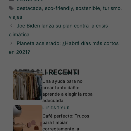
Etiquetas
destacada
,
eco-friendly
,
sostenible
,
turismo
,
viajes
Joe Biden lanza su plan contra la crisis
climática
Planeta acelerado: ¿Habrá días más cortos
en 2021?
ARTICOLI RECENTI
ECONCIENCIA
Una ayuda para no
crear tanto daño:
aprende a elegir la ropa
adecuada
LIFESTYLE
Café perfecto: Trucos
para limpiar
correctamente la