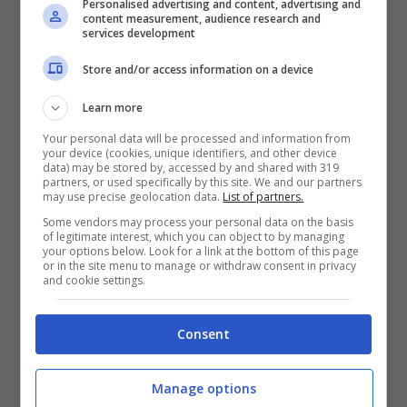
Personalised advertising and content, advertising and
content measurement, audience research and
services development
Store and/or access information on a device
Learn more
Your personal data will be processed and information from
your device (cookies, unique identifiers, and other device
data) may be stored by, accessed by and shared with 319
partners, or used specifically by this site. We and our partners
may use precise geolocation data.
List of partners.
Some vendors may process your personal data on the basis
(Foto: Pixabay)
of legitimate interest, which you can object to by managing
your options below. Look for a link at the bottom of this page
or in the site menu to manage or withdraw consent in privacy
La versatilidad de este milagro tiene la gran
and cookie settings.
ventaja de combinar otros ingredientes
naturales que sabes cómo se hacen. Sólo con
Consent
tener
sal
en tu casa, no tendrás problemas
puesto que limpia prácticamente todo.
Manage options