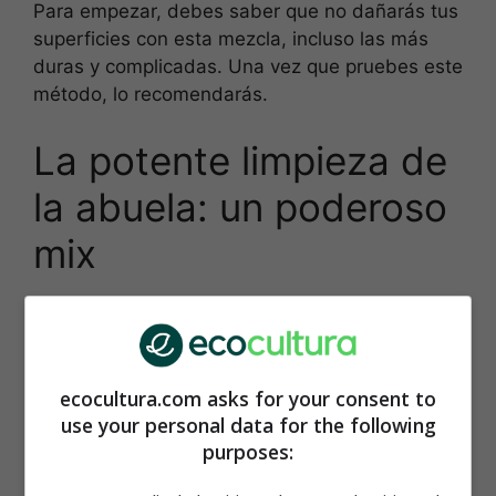
Para empezar, debes saber que no dañarás tus
superficies con esta mezcla, incluso las más
duras y complicadas. Una vez que pruebes este
método, lo recomendarás.
La potente limpieza de
la abuela: un poderoso
mix
La característica del ingrediente secreto es su
valentía frente a las manchas. Su capacidad
absorbente se convierte en una auténtica
panacea cuando hay humedad y la suciedad
ecocultura.com asks for your consent to
use your personal data for the following
persiste. Desengrasa con mejor efectividad que
purposes:
los desengrasantes y suma funciones:
antimoho, antical, antimanchas e higienizante.