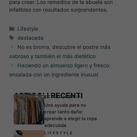
para creer. Los remedios de la abuela son
infalibles con resultados sorprendentes.
Categorías
Lifestyle
Etiquetas
destacada
No es broma, descubre el postre más
sabroso y también el más dietético
Haciendo un almuerzo ligero y fresco:
ensalada con un ingrediente inusual
ARTICOLI RECENTI
ECONCIENCIA
Una ayuda para no
crear tanto daño:
aprende a elegir la ropa
adecuada
LIFESTYLE