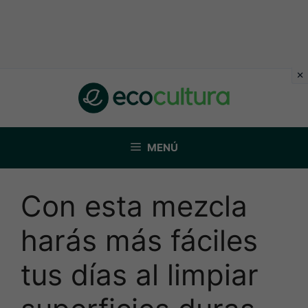
Saltar
al
contenido
MENÚ
Con esta mezcla
harás más fáciles
tus días al limpiar