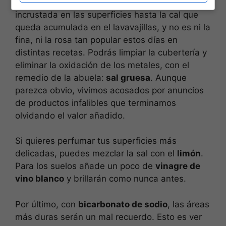
Existe un tipo de sal apta para la suciedad
incrustada en las superficies hasta la cal que
queda acumulada en el lavavajillas, y no es ni la
fina, ni la rosa tan popular estos días en
distintas recetas. Podrás limpiar la cubertería y
eliminar la oxidación de los metales, con el
remedio de la abuela:
sal gruesa
. Aunque
parezca obvio, vivimos acosados por anuncios
de productos infalibles que terminamos
olvidando el valor añadido.
Si quieres perfumar tus superficies más
delicadas, puedes mezclar la sal con el
limón
.
Para los suelos añade un poco de
vinagre de
vino blanco
y brillarán como nunca antes.
Por último, con
bicarbonato de sodio
, las áreas
más duras serán un mal recuerdo. Esto es ver