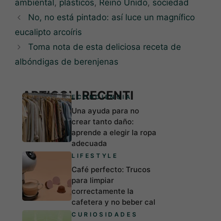
ambiental
,
plásticos
,
Reino Unido
,
sociedad
No, no está pintado: así luce un magnífico
eucalipto arcoíris
Toma nota de esta deliciosa receta de
albóndigas de berenjenas
ARTICOLI RECENTI
ECONCIENCIA
Una ayuda para no
crear tanto daño:
aprende a elegir la ropa
adecuada
LIFESTYLE
Café perfecto: Trucos
para limpiar
correctamente la
cafetera y no beber cal
CURIOSIDADES