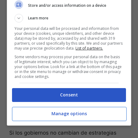
sorbetes biodegradables por los de plástico-
lo
Store and/or access information on a device
que se está haciendo es
“parchar”
la
problemática
.
Learn more
Your personal data will be processed and information from
your device (cookies, unique identifiers, and other device
data) may be stored by, accessed by and shared with 319
partners, or used specifically by this site. We and our partners
may use precise geolocation data.
List of partners.
Some vendors may process your personal data on the basis
of legitimate interest, which you can object to by managing
your options below. Look for a link at the bottom of this page
or in the site menu to manage or withdraw consent in privacy
and cookie settings.
Consent
No alcanza con prohibir un solo tipo de plástico. (Foto:
Manage options
Volodymyr Hryshchenko – Unsplash)
Si los gobiernos no cambian de estrategias