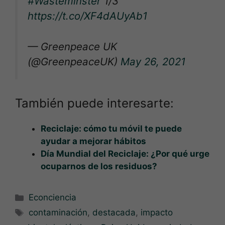
#Wasteminster
1/3
https://t.co/XF4dAUyAb1
— Greenpeace UK
(@GreenpeaceUK)
May 26, 2021
También puede interesarte:
Reciclaje: cómo tu móvil te puede
ayudar a mejorar hábitos
Día Mundial del Reciclaje: ¿Por qué urge
ocuparnos de los residuos?
Categorías
Econciencia
Etiquetas
contaminación
,
destacada
,
impacto