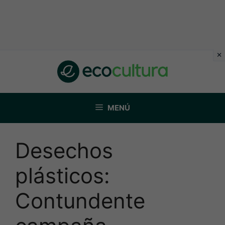
Saltar
al
contenido
MENÚ
Desechos
plásticos:
Contundente