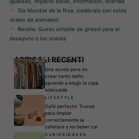
igualdad
,
impacto social
,
información
,
libertad
Día Mundial de la Risa, ¡celébralo con estos
virales de animales!
Receta: Queso untable de girasol para el
desayuno o los snacks
ARTICOLI RECENTI
ECONCIENCIA
Una ayuda para no
crear tanto daño:
aprende a elegir la ropa
adecuada
LIFESTYLE
Café perfecto: Trucos
para limpiar
correctamente la
cafetera y no beber cal
CURIOSIDADES