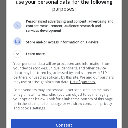
de sus contenidos.
use your personal data for the following
purposes:
Así, este día pretende destacar que
mientras
más audiencia tengan los discursos de odio y
Personalised advertising and content, advertising and
content measurement, audience research and
las noticias falsas, más lejos está el bien
services development
común
y la garantía de derechos individuales.
Store and/or access information on a device
Tanto para la
ONU
como para la
UNESCO,
la
Learn more
pandemia por Coronavirus ha demostrado la
Your personal data will be processed and information from
importancia que tiene informarse a través de
your device (cookies, unique identifiers, and other device
medios que ejercen el periodismo profesional.
data) may be stored by, accessed by and shared with 319
partners, or used specifically by this site. We and our partners
En este sentido destacaron que en contextos
may use precise geolocation data.
List of partners.
como el actual
«la información puede ser una
Some vendors may process your personal data on the basis
cuestión de vida o muerte».
of legitimate interest, which you can object to by managing
your options below. Look for a link at the bottom of this page
or in the site menu to manage or withdraw consent in privacy
Esto se ha visto reflejado en
la infodemia que
and cookie settings.
cobró protagonismo durante el 2020
y que
todavía tiene vigencia. La información errónea o
Consent