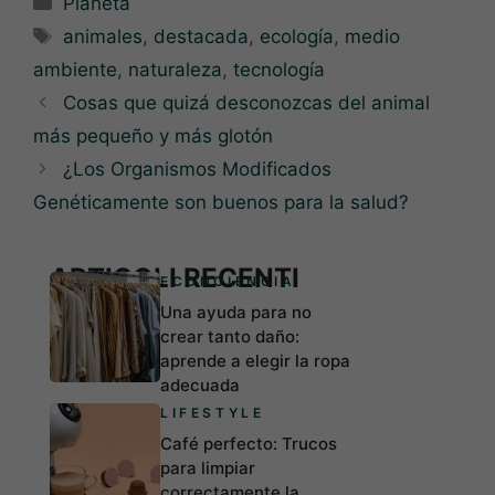
Planeta
Etiquetas
animales
,
destacada
,
ecología
,
medio
ambiente
,
naturaleza
,
tecnología
Cosas que quizá desconozcas del animal
más pequeño y más glotón
¿Los Organismos Modificados
Genéticamente son buenos para la salud?
ARTICOLI RECENTI
ECONCIENCIA
Una ayuda para no
crear tanto daño:
aprende a elegir la ropa
adecuada
LIFESTYLE
Café perfecto: Trucos
para limpiar
correctamente la