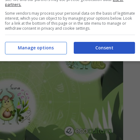
partners.
Some vendors may process your personal data on the basis of legitimate
interest, which you can object to by managing your options below. Look
for a link at the bottom of this page or in the site menu to manage or
withdraw consent in privacy and cookie settings.
Manage options
Consent