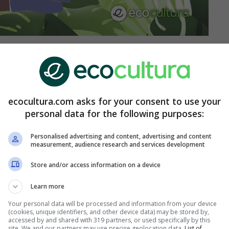
debilidad. Es una caracterización de la
nto positivas como negativas.
ecocultura.com asks for your consent to use your
 desenlaces posibles que experimentan estos
personal data for the following purposes:
mociones. Veamos las predicciones del día de los
Personalised advertising and content, advertising and content
measurement, audience research and services development
iñosos del Zodíaco y su
Store and/or access information on a device
Learn more
Your personal data will be processed and information from your device
trata de gente débil, sino de gente que sabe lo que
(cookies, unique identifiers, and other device data) may be stored by,
accessed by and shared with 319 partners, or used specifically by this
ención social u oportunismo. Sólo les sale de un
site. We and our partners may use precise geolocation data.
List of