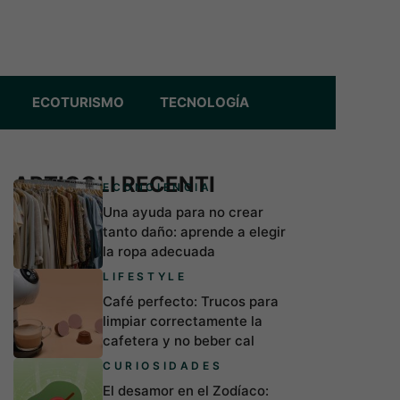
ECOTURISMO
TECNOLOGÍA
ARTICOLI RECENTI
ECONCIENCIA
Una ayuda para no crear
tanto daño: aprende a elegir
la ropa adecuada
LIFESTYLE
Café perfecto: Trucos para
limpiar correctamente la
cafetera y no beber cal
CURIOSIDADES
El desamor en el Zodíaco: