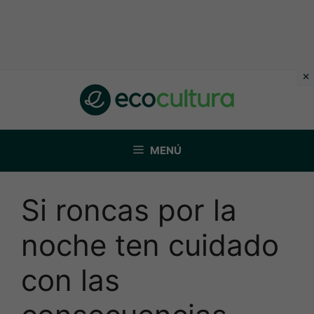
Saltar
al
contenido
MENÚ
Si roncas por la
noche ten cuidado
con las