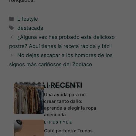
ronquidos.
Categorías
Lifestyle
Etiquetas
destacada
¿Alguna vez has probado este delicioso
postre? Aquí tienes la receta rápida y fácil
No dejes escapar a los hombres de los
signos más cariñosos del Zodíaco
ARTICOLI RECENTI
ECONCIENCIA
Una ayuda para no
crear tanto daño:
aprende a elegir la ropa
adecuada
LIFESTYLE
Café perfecto: Trucos