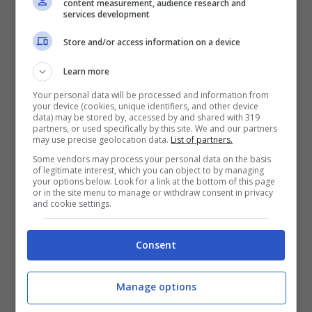
recopilar los datos.
content measurement, audience research and
services development
Store and/or access information on a device
Learn more
Your personal data will be processed and information from
your device (cookies, unique identifiers, and other device
data) may be stored by, accessed by and shared with 319
partners, or used specifically by this site. We and our partners
may use precise geolocation data.
List of partners.
Some vendors may process your personal data on the basis
of legitimate interest, which you can object to by managing
your options below. Look for a link at the bottom of this page
(Foto: Canva)
or in the site menu to manage or withdraw consent in privacy
and cookie settings.
Las personas han logrado comprender, en
virtud del estudio, que la calidad del sueño es
Consent
vital para afrontar el día. También es
importante que quienes roncan no solo se
Manage options
perjudican a sí mismos, sino que quienes
conviven con ellos también lo sufren. Es decir,