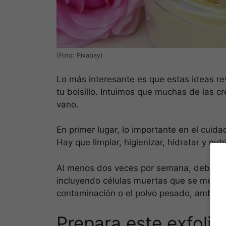
(Foto: Pixabay)
Lo más interesante es que estas ideas rev
tu bolsillo. Intuimos que muchas de las 
vano.
En primer lugar, lo importante en el cuidad
Hay que limpiar, higienizar, hidratar y nut
Al menos dos veces por semana, debes exf
incluyendo células muertas que se mezcla
contaminación o el polvo pesado, ambas 
Prepara este exfolia