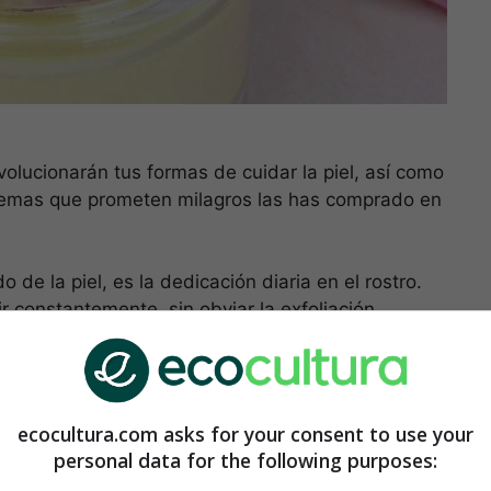
olucionarán tus formas de cuidar la piel, así como
cremas que prometen milagros las has comprado en
o de la piel, es la dedicación diaria en el rostro.
rir constantemente, sin obviar la exfoliación.
oliarte para eliminar las impurezas profundas,
n con agentes externos y nocivos. Puede ser la
pueden ser muy peligrosas para la salud.
ecocultura.com asks for your consent to use your
personal data for the following purposes:
nte casero en sencillos