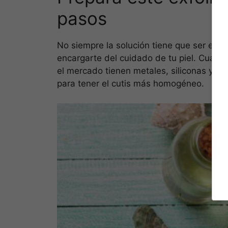
pasos
No siempre la solución tiene que ser el r
encargarte del cuidado de tu piel. Cuand
el mercado tienen metales, siliconas y plá
para tener el cutis más homogéneo.