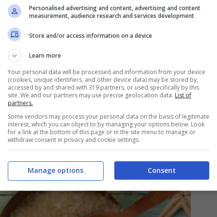
Personalised advertising and content, advertising and content
measurement, audience research and services development
Store and/or access information on a device
etoque quirúrgico, solo debes quererte más y
o veas los resultados, y dado que los productos en
Learn more
sticos, preferirás los exfoliantes naturales caseros
Your personal data will be processed and information from your device
(cookies, unique identifiers, and other device data) may be stored by,
accessed by and shared with 319 partners, or used specifically by this
site. We and our partners may use precise geolocation data.
List of
partners.
Some vendors may process your personal data on the basis of legitimate
interest, which you can object to by managing your options below. Look
for a link at the bottom of this page or in the site menu to manage or
withdraw consent in privacy and cookie settings.
Manage options
Consent