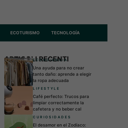
ECOTURISMO
TECNOLOGÍA
ARTICOLI RECENTI
ECONCIENCIA
Una ayuda para no crear
tanto daño: aprende a elegir
la ropa adecuada
LIFESTYLE
Café perfecto: Trucos para
limpiar correctamente la
cafetera y no beber cal
CURIOSIDADES
El desamor en el Zodíaco: