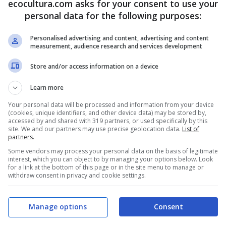
ecocultura.com asks for your consent to use your
personal data for the following purposes:
roduce una suave brisa con murmullo de papel de
ta visión fantástica!
Disfrútalo con el video
.
Personalised advertising and content, advertising and content
measurement, audience research and services development
Store and/or access information on a device
Learn more
Your personal data will be processed and information from your device
(cookies, unique identifiers, and other device data) may be stored by,
accessed by and shared with 319 partners, or used specifically by this
site. We and our partners may use precise geolocation data.
List of
partners.
Some vendors may process your personal data on the basis of legitimate
interest, which you can object to by managing your options below. Look
for a link at the bottom of this page or in the site menu to manage or
withdraw consent in privacy and cookie settings.
Manage options
Consent