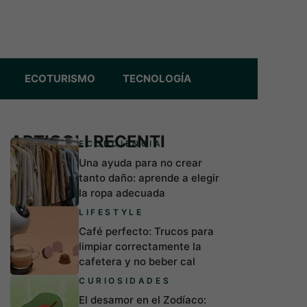
ECOTURISMO
TECNOLOGÍA
ARTICOLI RECENTI
ECONCIENCIA
Una ayuda para no crear
tanto daño: aprende a elegir
la ropa adecuada
LIFESTYLE
Café perfecto: Trucos para
limpiar correctamente la
cafetera y no beber cal
CURIOSIDADES
El desamor en el Zodíaco: