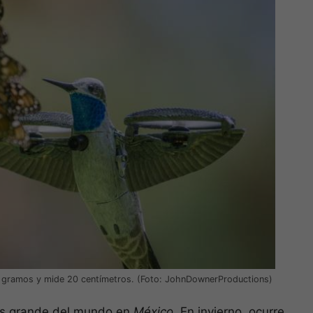
 70 gramos y mide 20 centímetros. (Foto: JohnDownerProductions)
ás grande del mundo en
México
. En invierno, ocurre