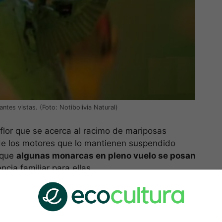
ntes vistas. (Foto: Notibolivia Natural)
flor que se acerca al racimo de mariposas
de los motores que lo mantienen suspendido
l que
algunas monarcas en pleno vuelo se posan
cia familiar para ellas.
ras mariposas, y a medida que avanza el calor del
desplazarse como hojas que caen
en miles de