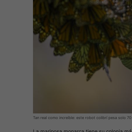
Tan real como increíble: este robot colibrí pesa solo
La mariposa monarca tiene su colonia m