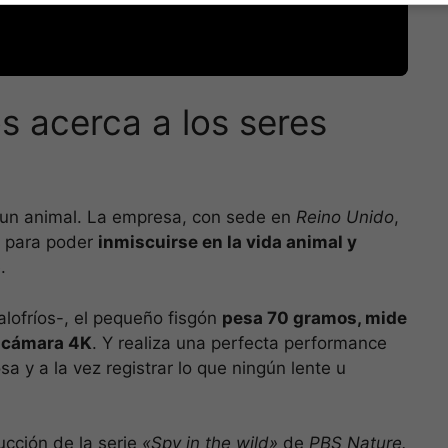
os acerca a los seres
 a un animal. La empresa, con sede en
Reino Unido
,
s para poder
inmiscuirse en la vida animal y
.
calofríos-, el pequeño fisgón
pesa 70 gramos, mide
a cámara 4K
. Y realiza una perfecta performance
a y a la vez registrar lo que ningún lente u
ducción de la serie
«Spy in the wild»
de
PBS
Nature.