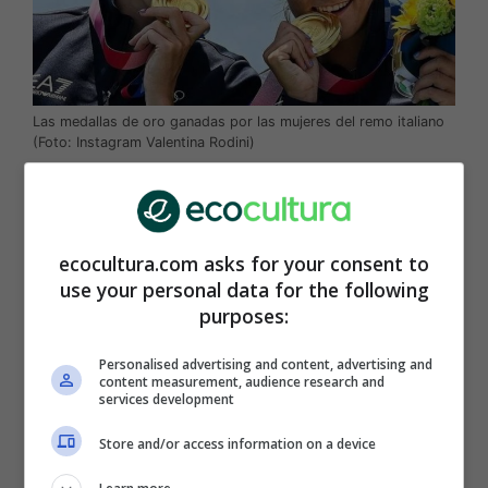
Las medallas de oro ganadas por las mujeres del remo italiano
(Foto: Instagram Valentina Rodini)
También la
antorcha olímpica
que ha llegado a
Japón
antes del evento es sostenible: ha sido
construida con residuos de aluminio
y su
ecocultura.com asks for your consent to
llama
es alimentada por
hidrógeno limpio.
use your personal data for the following
purposes:
Incluso los
podios
donde las campeonas y los
campeones olimpicos se consagran y reciben
Personalised advertising and content, advertising and
content measurement, audience research and
sus premiaciones, se han realizado
con
services development
plástico reciclado
de los hogares y recogidos
también del océano.
Store and/or access information on a device