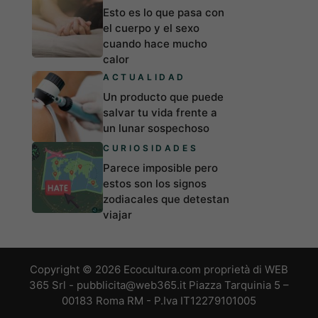
Esto es lo que pasa con
el cuerpo y el sexo
cuando hace mucho
calor
ACTUALIDAD
Un producto que puede
salvar tu vida frente a
un lunar sospechoso
CURIOSIDADES
Parece imposible pero
estos son los signos
zodiacales que detestan
viajar
Copyright © 2026 Ecocultura.com proprietà di WEB
365 Srl - pubblicita@web365.it Piazza Tarquinia 5 –
00183 Roma RM - P.Iva IT12279101005