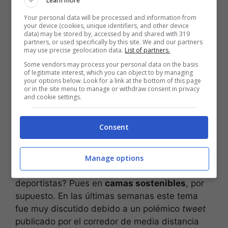
Learn more
Villa olímpica y
Your personal data will be processed and information from
vehículos ecológicos
your device (cookies, unique identifiers, and other device
data) may be stored by, accessed by and shared with 319
partners, or used specifically by this site. We and our partners
may use precise geolocation data.
List of partners.
Además, el
pueblo donde se alojan
los atletas
Some vendors may process your personal data on the basis
de los
Juegos Olímpicos
de
Tokio 2020
se
of legitimate interest, which you can object to by managing
caracteriza por una fuerte sostenibilidad. Fue
your options below. Look for a link at the bottom of this page
or in the site menu to manage or withdraw consent in privacy
construido con
maderas
provenientes de
and cookie settings.
bosques sostenibles
, donadas por 60
diferentes municipios japoneses y, además, las
Consent
mismas serán devuelta al final del evento y
serán de nuevo utilizadas
.
Manage options
Y si te preguntas ¿Dónde duermen los
deportistas? Pues en
camas sostenibles
, por
supuesto. En las últimas semanas este tema
fue muy discutido debido a un polémico
tweet
publicado por el corredor de media distancia