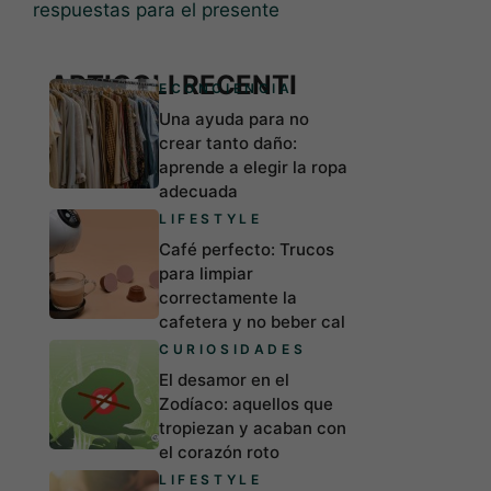
respuestas para el presente
ARTICOLI RECENTI
ECONCIENCIA
Una ayuda para no
crear tanto daño:
aprende a elegir la ropa
adecuada
LIFESTYLE
Café perfecto: Trucos
para limpiar
correctamente la
cafetera y no beber cal
CURIOSIDADES
El desamor en el
Zodíaco: aquellos que
tropiezan y acaban con
el corazón roto
LIFESTYLE