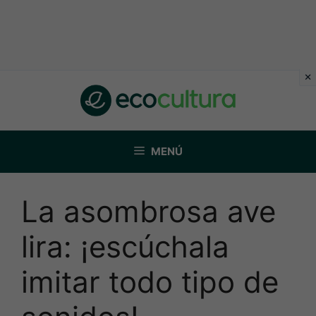
Saltar
al
contenido
MENÚ
La asombrosa ave
lira: ¡escúchala
imitar todo tipo de