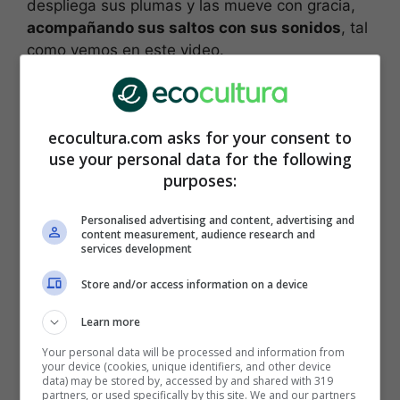
despliega sus plumas y las mueve con gracia,
acompañando sus saltos con sus sonidos
, tal
como vemos en este video.
ecocultura.com asks for your consent to
use your personal data for the following
purposes:
Personalised advertising and content, advertising and
content measurement, audience research and
services development
Store and/or access information on a device
Su dominio en la producción de sonidos deja al
Learn more
loro como un simple parlanchín al lado de su
Your personal data will be processed and information from
talento. No viven en los mismos hábitats, pero,
your device (cookies, unique identifiers, and other device
sin duda,
en un duelo de cantos el loro se iría
data) may be stored by, accessed by and shared with 319
partners, or used specifically by this site. We and our partners