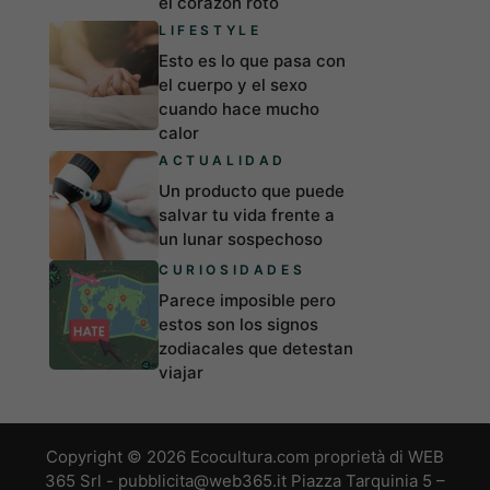
el corazón roto
LIFESTYLE
Esto es lo que pasa con
el cuerpo y el sexo
cuando hace mucho
calor
ACTUALIDAD
Un producto que puede
salvar tu vida frente a
un lunar sospechoso
CURIOSIDADES
Parece imposible pero
estos son los signos
zodiacales que detestan
viajar
Copyright © 2026 Ecocultura.com proprietà di WEB
365 Srl - pubblicita@web365.it Piazza Tarquinia 5 –