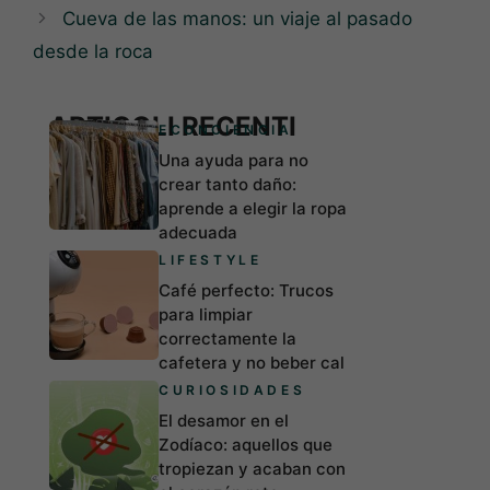
Cueva de las manos: un viaje al pasado
desde la roca
ARTICOLI RECENTI
ECONCIENCIA
Una ayuda para no
crear tanto daño:
aprende a elegir la ropa
adecuada
LIFESTYLE
Café perfecto: Trucos
para limpiar
correctamente la
cafetera y no beber cal
CURIOSIDADES
El desamor en el
Zodíaco: aquellos que
tropiezan y acaban con