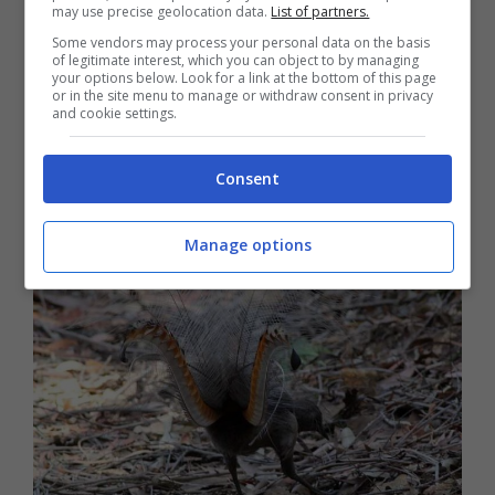
humillado
.
may use precise geolocation data.
List of partners.
Some vendors may process your personal data on the basis
Sus habilidades le dieron popularidad mundial,
of legitimate interest, which you can object to by managing
your options below. Look for a link at the bottom of this page
aunque
solo habitan en los bosques del
or in the site menu to manage or withdraw consent in privacy
sudeste de
Australia
. De allí que sea uno de
and cookie settings.
los íconos de este país.
Consent
Manage options