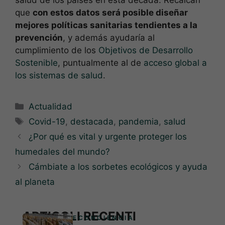
salud de los países en esta década. Recalcan
que
con estos datos será posible diseñar
mejores políticas sanitarias tendientes a la
prevención
, y además ayudaría al
cumplimiento de los
Objetivos de Desarrollo
Sostenible
, puntualmente al de
acceso global a
los sistemas de salud
.
Categorías
Actualidad
Etiquetas
Covid-19
,
destacada
,
pandemia
,
salud
¿Por qué es vital y urgente proteger los
humedales del mundo?
Cámbiate a los sorbetes ecológicos y ayuda
al planeta
ARTICOLI RECENTI
ECONCIENCIA