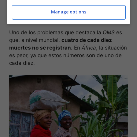
datos
para poder diseñar políticas sanitarias
más acertadas en la lucha contra el
Manage options
coronavirus.
Uno de los problemas que destaca la
OMS
es
que, a nivel mundial,
cuatro de cada diez
muertes no se registran
. En
África
, la situación
es peor, ya que estos números son de uno de
cada diez.