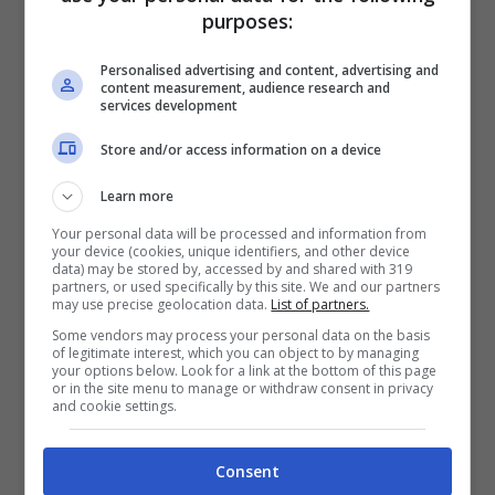
La vacunación avanza a ritmo lento pero es una esperanza en la
purposes:
lucha contra el coronavirus (Foto de RF._.studio – Pexels).
Personalised advertising and content, advertising and
En este sentido, la
OMS
espera que la vacuna
content measurement, audience research and
services development
pueda ayudar no sólo a disminuir los contagios
de
Covid-19
, sino también a
evitar que surjan
Store and/or access information on a device
nuevas variantes del virus SARS-Cov-2.
Learn more
Sin embargo, el ritmo de vacunación global no
Your personal data will be processed and information from
es el esperado.
your device (cookies, unique identifiers, and other device
data) may be stored by, accessed by and shared with 319
partners, or used specifically by this site. We and our partners
Datos para mejorar
may use precise geolocation data.
List of partners.
Some vendors may process your personal data on the basis
políticas sanitarias
of legitimate interest, which you can object to by managing
your options below. Look for a link at the bottom of this page
or in the site menu to manage or withdraw consent in privacy
and cookie settings.
Al tiempo que más personas se vacunan, desde
la
OMS
y la
Organización de las Naciones
Consent
Unidas
(
ONU
)
reclaman a los Estados mejores