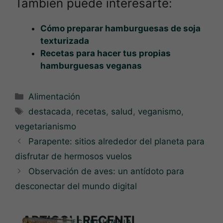
También puede interesarte:
Cómo preparar hamburguesas de soja
texturizada
Recetas para hacer tus propias
hamburguesas veganas
Categorías
Alimentación
Etiquetas
destacada
,
recetas
,
salud
,
veganismo
,
vegetarianismo
Parapente: sitios alrededor del planeta para
disfrutar de hermosos vuelos
Observación de aves: un antídoto para
desconectar del mundo digital
ARTICOLI RECENTI
ECONCIENCIA