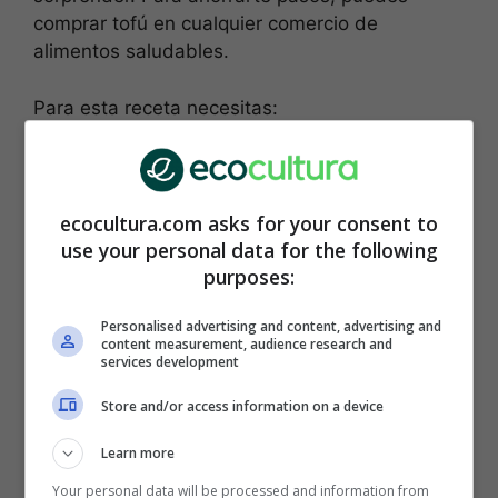
comprar tofú en cualquier comercio de
alimentos saludables.
Para esta receta necesitas:
Cebolla mediana 1
Diente de ajo 1
Zanahoria mediana 1
ecocultura.com asks for your consent to
420 gramos de frijoles (porotos, alubias,
use your personal data for the following
purposes:
judías) rojos sin sal y sin azúcar
220 gramos de tofu
Personalised advertising and content, advertising and
75 gramos de semillas de girasol o
content measurement, audience research and
sésamo
services development
Un manojo pequeño de perejil
Store and/or access information on a device
2 cucharaditas de caldo de verduras
Learn more
Primero debes preparar los ingredientes. Pica la
Your personal data will be processed and information from
cebolla en cuartos, pela el diente de ajo, ralla la