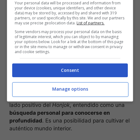
trabajos exitosos en empresas prestigiosas que
Your personal data will be processed and information from
your device (cookies, unique identifiers, and other device
les permitan mantener una familia, y que las
data) may be stored by, accessed by and shared with 319
mujeres prioricen siempre la familia, por más
partners, or used specifically by this site. We and our partners
may use precise geolocation data.
List of partners.
que tengan una alta formación académica o
Some vendors may process your personal data on the basis
una carrera, y que cumplan con las expectativas
of legitimate interest, which you can object to by managing
de los exigentes estándares de belleza”,
explicó
your options below. Look for a link at the bottom of this page
or in the site menu to manage or withdraw consent in privacy
Healey
en entrevista para la
BBC
.
and cookie settings.
Por qué vivir en
Consent
soledad es un arte
Manage options
La psicoterapeuta estadounidense destaca el
lado positivo del
Honjok
, entendido como una
búsqueda personal para conocerse en
profundidad
. Es una posibilidad para cultivar el
auténtico mundo interior.