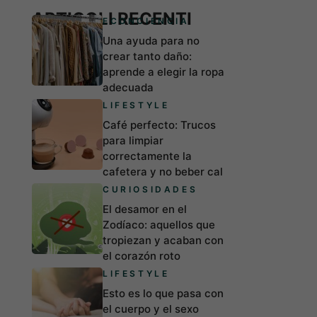
ARTICOLI RECENTI
ECONCIENCIA
Una ayuda para no
crear tanto daño:
aprende a elegir la ropa
adecuada
LIFESTYLE
Café perfecto: Trucos
para limpiar
correctamente la
cafetera y no beber cal
CURIOSIDADES
El desamor en el
Zodíaco: aquellos que
tropiezan y acaban con
el corazón roto
LIFESTYLE
Esto es lo que pasa con
el cuerpo y el sexo