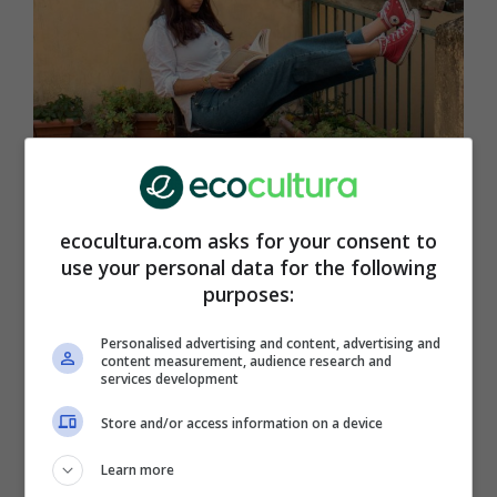
(Foto: Maisie Kane – Pexels)
Durante su investigación, pudo observar que
ecocultura.com asks for your consent to
muchas de las personas que practican el
use your personal data for the following
Honjok
son mujeres, a quienes históricamente
purposes:
obligan a casarse y a formar una familia, tal vez
con mayor presión que a los hombres. Por esta
Personalised advertising and content, advertising and
content measurement, audience research and
razón, es un
movimiento contracultural que
services development
tiene mucha crítica intrínseca a los
mandatos
.
Store and/or access information on a device
Learn more
“Esas normas dictan que los hombres tengan