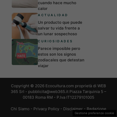
cuando hace mucho
calor
ACTUALIDAD
Un producto que puede
salvar tu vida frente a
un lunar sospechoso
CURIOSIDADES
Parece imposible pero
estos son los signos
zodiacales que detestan
viajar
Copyright © 2026 Ecocultura.com proprietà di WEB
365 Srl - pubblicita@web365.it Piazza Tarquinia 5 –
00183 Roma RM - P.Iva IT12279101005
Chi Siamo
-
Privacy Policy
-
Disclaimer
-
Redazione
Gestione preferenze cookie