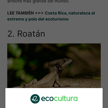
arrecife más grande del mundo.
LEE TAMBIÉN >>>
Costa Rica, naturaleza al
extremo y polo del ecoturismo
2. Roatán