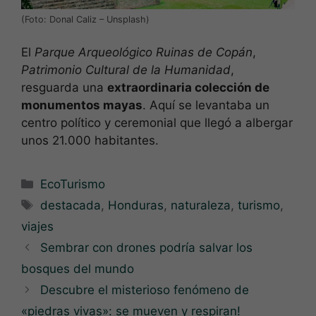
(Foto: Donal Caliz – Unsplash)
El
Parque Arqueológico Ruinas de Copán
,
Patrimonio Cultural de la Humanidad
,
resguarda una
extraordinaria colección de
monumentos mayas
. Aquí se levantaba un
centro político y ceremonial que llegó a albergar
unos 21.000 habitantes.
Categorías
EcoTurismo
Etiquetas
destacada
,
Honduras
,
naturaleza
,
turismo
,
viajes
Sembrar con drones podría salvar los
bosques del mundo
Descubre el misterioso fenómeno de
«piedras vivas»: se mueven y respiran!