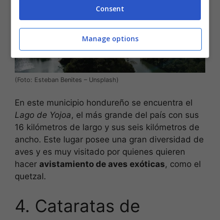
Consent
Manage options
(Foto: Esteban Benites – Unsplash)
En este municipio hondureño se encuentra el
Lago de Yojoa
, el más grande del país con sus
16 kilómetros de largo y sus seis kilómetros de
ancho. Este lugar posee una gran diversidad de
aves y es muy visitado por quienes quieren
hacer
avistamiento de aves exóticas
, como el
quetzal.
4. Cataratas de