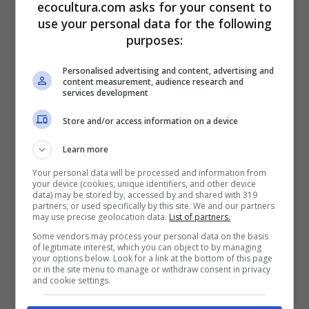
(Foto: James Lee – Unsplash)
ecocultura.com asks for your consent to
use your personal data for the following
Roatán
también integra el conjunto de las
Islas
purposes:
de las Bahías
y recibe a la mayoría de los
cruceros que visitan
Honduras
. Esta isla es uno
Personalised advertising and content, advertising and
content measurement, audience research and
de los lugares con
mayor biodiversidad del
services development
planeta
.
Store and/or access information on a device
Aquí puedes
hacer submarinismo
por los
Learn more
arrecifes de coral en un mar azul turquesa o
Your personal data will be processed and information from
visitar sus montañas cubiertas de selva
your device (cookies, unique identifiers, and other device
tropical.
data) may be stored by, accessed by and shared with 319
partners, or used specifically by this site. We and our partners
may use precise geolocation data.
List of partners.
3. Santa Cruz de Yojoa
Some vendors may process your personal data on the basis
of legitimate interest, which you can object to by managing
your options below. Look for a link at the bottom of this page
or in the site menu to manage or withdraw consent in privacy
and cookie settings.