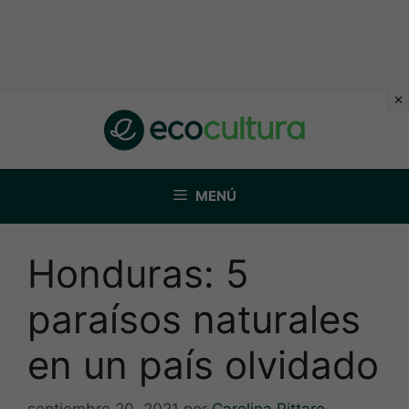
Saltar
al
contenido
MENÚ
Honduras: 5
paraísos naturales
en un país olvidado