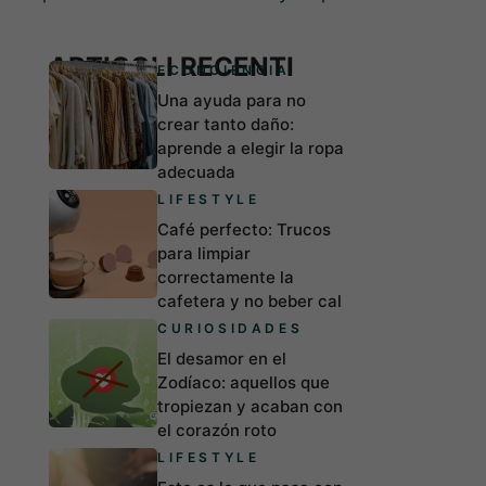
ARTICOLI RECENTI
ECONCIENCIA
Una ayuda para no
crear tanto daño:
aprende a elegir la ropa
adecuada
LIFESTYLE
Café perfecto: Trucos
para limpiar
correctamente la
cafetera y no beber cal
CURIOSIDADES
El desamor en el
Zodíaco: aquellos que
tropiezan y acaban con
el corazón roto
LIFESTYLE