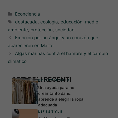
Categorías
Econciencia
Etiquetas
destacada
,
ecología
,
educación
,
medio
ambiente
,
protección
,
sociedad
Emoción por un ángel y un corazón que
aparecieron en Marte
Algas marinas contra el hambre y el cambio
climático
ARTICOLI RECENTI
ECONCIENCIA
Una ayuda para no
crear tanto daño:
aprende a elegir la ropa
adecuada
LIFESTYLE