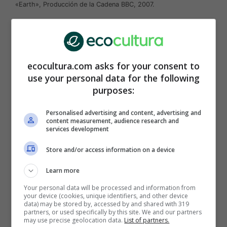
«Earth», Producción de la Cadena BBC, 2007.
Producción de la
Cadena BBC
–
2007
.
Documental sobre la vida de los animales en la
tierra, increíbles paisajes del planeta a través
ecocultura.com asks for your consent to
de los cuales se muestra toda la diversidad
use your personal data for the following
natural y el delicado equilibrio del ecosistema.
purposes:
Un majestuoso trabajo realizado con drones por
montañas, ríos y desiertos, para aprender
Personalised advertising and content, advertising and
sobre la biodiversidad y maravillarse con la vida
content measurement, audience research and
y la naturaleza.
services development
Store and/or access information on a device
4- Wall-E
Learn more
Your personal data will be processed and information from
your device (cookies, unique identifiers, and other device
data) may be stored by, accessed by and shared with 319
partners, or used specifically by this site. We and our partners
may use precise geolocation data.
List of partners.