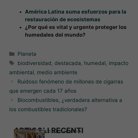
América Latina suma esfuerzos para la
restauración de ecosistemas
¿Por qué es vital y urgente proteger los
humedales del mundo?
Categorías
Planeta
Etiquetas
biodiversidad
,
destacada
,
humedal
,
impacto
ambiental
,
medio ambiente
Ruidoso fenómeno de millones de cigarras
que emergen cada 17 años
Biocombustibles, ¿verdadera alternativa a
los combustibles tradicionales?
ARTICOLI RECENTI
ECONCIENCIA