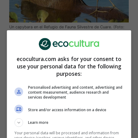
Un capybara en el Refugio de Fauna Silvestre de Cuare. (Foto:
Pixabay).
El
Refugio de Fauna Silvestre de Cuare
ya
enfrentaba problemas ambientales crónicos,
ecocultura.com asks for your consent to
como la amenaza de su extinción ante el
use your personal data for the following
avance de las construcciones turísticas, cuando
purposes:
en 2020
se produjeron los derrames
petroleros
por fugas de la empresa estatal
Personalised advertising and content, advertising and
content measurement, audience research and
Petróleos de Venezuela SA (PDVSA)
.
services development
Este humedal fue el primer sitio en integrar el
Store and/or access information on a device
listado
Ramsar
y está clasificado en
Venezuela
Learn more
como un
Área Bajo Régimen de Administración
Especial (ABRAE)
, en el que
viven al menos
Your personal data will be processed and information from
your device (cookies, unique identifiers, and other device