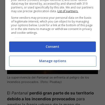
300 especies de aves en riesgo de extinción
.
data) may be stored by, accessed by and shared with 319
partners, or used specifically by this site. We and our partners
may use precise geolocation data.
List of partners.
El Pantanal de Brasil
Some vendors may process your personal data on the basis
of legitimate interest, which you can object to by managing
your options below. Look for a link at the bottom of this page
or in the site menu to manage or withdraw consent in privacy
and cookie settings.
Consent
Manage options
La supervivencia del Pantanal se enfrenta al peligro de los
incendios provocados. (Foto: Pixabay)
El
Pantanal
perdió gran parte de su territorio
debido a los incendios provocados
para
ampliar la franja urbana de la mano de