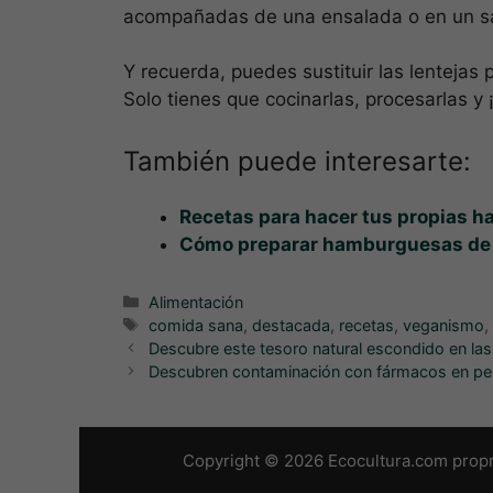
acompañadas de una ensalada o en un s
Y recuerda, puedes sustituir las lentejas 
Solo tienes que cocinarlas, procesarlas y ¡
También puede interesarte:
Recetas para hacer tus propias
Cómo preparar hamburguesas de 
Categorías
Alimentación
Etiquetas
comida sana
,
destacada
,
recetas
,
veganismo
Descubre este tesoro natural escondido en la
Descubren contaminación con fármacos en p
Copyright © 2026 Ecocultura.com propr