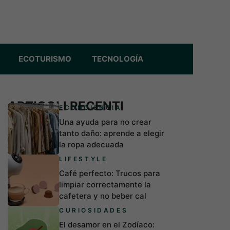
ECOTURISMO
TECNOLOGÍA
ARTICOLI RECENTI
ECONCIENCIA
Una ayuda para no crear
tanto daño: aprende a elegir
la ropa adecuada
LIFESTYLE
Café perfecto: Trucos para
limpiar correctamente la
cafetera y no beber cal
CURIOSIDADES
El desamor en el Zodíaco: