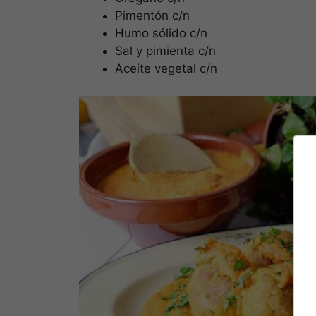
Pimentón c/n
Humo sólido c/n
Sal y pimienta c/n
Aceite vegetal c/n