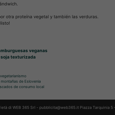
ándwich.
por otra proteína vegetal y también las verduras.
listo!
 hamburguesas veganas
soja texturizada
,
vegetarianismo
s montañas de Eslovenia
escados de consumo local
ietà di WEB 365 Srl - pubblicita@web365.it Piazza Tarquinia 5