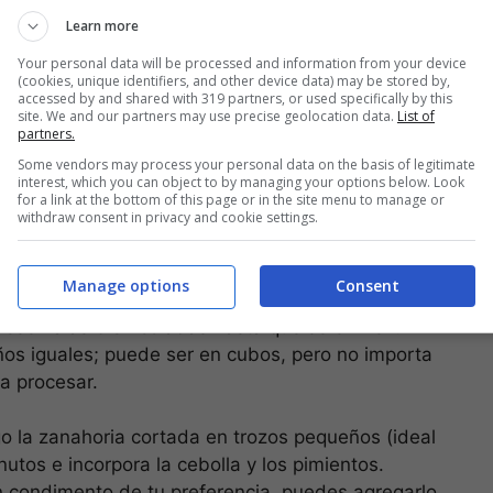
Learn more
Your personal data will be processed and information from your device
(cookies, unique identifiers, and other device data) may be stored by,
accessed by and shared with 319 partners, or used specifically by this
site. We and our partners may use precise geolocation data.
List of
partners.
Some vendors may process your personal data on the basis of legitimate
interest, which you can object to by managing your options below. Look
for a link at the bottom of this page or in the site menu to manage or
Foto: jorgesaludable.com)
withdraw consent in privacy and cookie settings.
Manage options
Consent
resérvalas bien coladas hasta que se enfríen.
os iguales; puede ser en cubos, pero no importa
a procesar.
go la zanahoria cortada en trozos pequeños (ideal
utos e incorpora la cebolla y los pimientos.
n condimento de tu preferencia, puedes agregarlo.