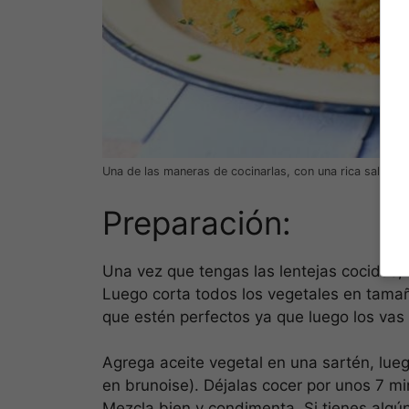
Una de las maneras de cocinarlas, con una rica salsa (
Preparación:
Una vez que tengas las lentejas cocidas, 
Luego corta todos los vegetales en tamañ
que estén perfectos ya que luego los vas 
Agrega aceite vegetal en una sartén, lue
en brunoise). Déjalas cocer por unos 7 min
Mezcla bien y condimenta. Si tienes algú