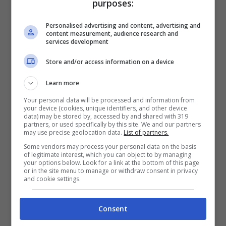
purposes:
Esto requerirá sacrificios, pero
será la única
Personalised advertising and content, advertising and
manera de garantizar que los jóvenes puedan
content measurement, audience research and
vivir en un clima seguro
. En este contexto, la
services development
política tiene un enorme desafío porque se
Store and/or access information on a device
debe recuperar el sentimiento de hacer algo por
los demás y no solo por uno mismo.
Learn more
Your personal data will be processed and information from
Además, para
Timmermans
resulta urgente la
your device (cookies, unique identifiers, and other device
unión de la política con el movimiento
data) may be stored by, accessed by and shared with 319
partners, or used specifically by this site. We and our partners
climático
, para enfocarse principalmente en los
may use precise geolocation data.
List of partners.
temas sociales, que deben ser centrales porque
Some vendors may process your personal data on the basis
podrían convertirse en el mayor obstáculo.
of legitimate interest, which you can object to by managing
your options below. Look for a link at the bottom of this page
or in the site menu to manage or withdraw consent in privacy
El rol de la política para
and cookie settings.
frenar el cambio
Consent
climático