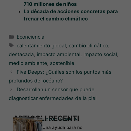
710 millones de niños
La década de acciones concretas para
frenar el cambio climático
Categorías
Econciencia
Etiquetas
calentamiento global
,
cambio climático
,
destacada
,
impacto ambiental
,
impacto social
,
medio ambiente
,
sostenible
Five Deeps: ¿Cuáles son los puntos más
profundos del océano?
Desarrollan un sensor que puede
diagnosticar enfermedades de la piel
ARTICOLI RECENTI
ECONCIENCIA
Una ayuda para no