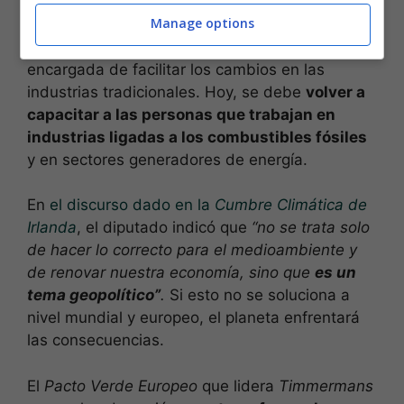
Manage options
Timmermans
asegura que la política era la
encargada de facilitar los cambios en las
industrias tradicionales. Hoy, se debe
volver a
capacitar a las personas que trabajan en
industrias ligadas a los combustibles fósiles
y en sectores generadores de energía.
En
el discurso dado en la
Cumbre Climática de
Irlanda
, el diputado indicó que
“no se trata solo
de hacer lo correcto para el medioambiente y
de renovar nuestra economía, sino que
es un
tema geopolítico”
.
Si esto no se soluciona a
nivel mundial y europeo, el planeta enfrentará
las consecuencias.
El
Pacto Verde Europeo
que lidera
Timmermans