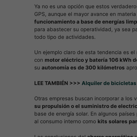
Ya no es una opción que estos verdader
GPS, aunque el mayor avance en materia
funcionamiento a base de energías limp
para abastecer su operatividad, ya sea pa
todo tipo de actividades.
Un ejemplo claro de esta tendencia es e
con
motor eléctrico y batería 106 kWh de
su
autonomía es de 300 kilómetros
apro
LEE TAMBIÉN >>>
Alquiler de bicicleta
Otras empresas buscan incorporar a los 
su propulsión o el suministro de electri
base de energía solar. En algunos países
al consumo interno como
kits solares p
Las conclusiones del
ahorro energético
s