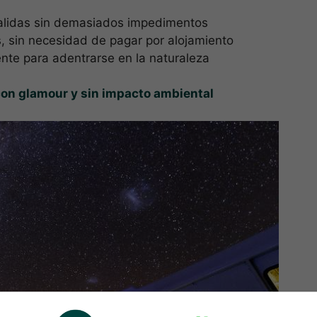
 salidas sin demasiados impedimentos
, sin necesidad de pagar por alojamiento
ente para adentrarse en la naturaleza
on glamour y sin impacto ambiental