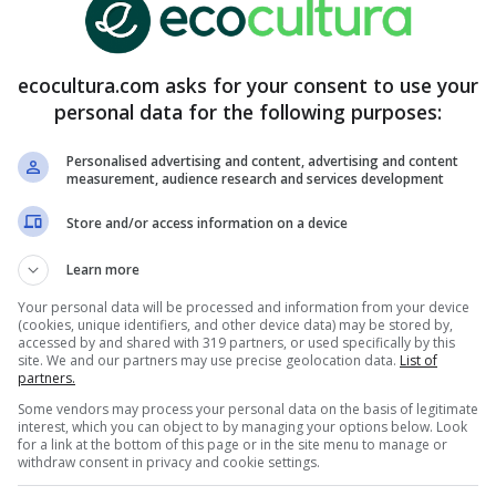
ecocultura.com asks for your consent to use your
personal data for the following purposes:
Personalised advertising and content, advertising and content
measurement, audience research and services development
Store and/or access information on a device
Learn more
que podemos encontrar en estos transportes, los
Your personal data will be processed and information from your device
e marcas referentes en el rubro, están aplicando
(cookies, unique identifiers, and other device data) may be stored by,
accessed by and shared with 319 partners, or used specifically by this
ón para que estos
vehículos sean completamente
site. We and our partners may use precise geolocation data.
List of
partners.
Some vendors may process your personal data on the basis of legitimate
interest, which you can object to by managing your options below. Look
s eco-friendly
for a link at the bottom of this page or in the site menu to manage or
withdraw consent in privacy and cookie settings.