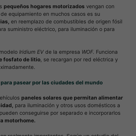
os
pequeños hogares motorizados
vengan con
 de equipamiento en muchos casos es su
ias,
en reemplazo de combustibles de origen fósil
ra suministro eléctrico, para iluminación o para
l modelo
Iridium EV
de la empresa
WOF.
Funciona
 fosfato de litio
, se recargan por red eléctrica y
ximadamente.
s para pasear por las ciudades del mundo
vehículos
paneles solares que permitan alimentar
cidad,
para iluminación y otros usos domésticos a
 pueden conseguirse por separado e incorporarlos
ara motorhome.
on realmente importantes. Según un estudio del