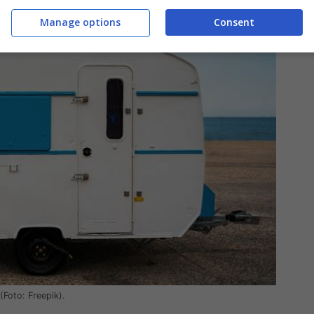
Manage options
Consent
(Foto: Freepik).