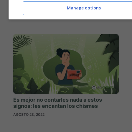
El carácter de los signos más
complicados: absurdos e indescifrables
Manage options
AGOSTO 24, 2022
Es mejor no contarles nada a estos
signos: les encantan los chismes
AGOSTO 23, 2022