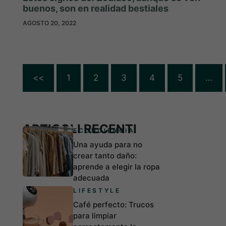
buenos, son en realidad bestiales
AGOSTO 20, 2022
<<
1
2
3
4
5
…
ARTICOLI RECENTI
ECONCIENCIA
Una ayuda para no
crear tanto daño:
aprende a elegir la ropa
adecuada
LIFESTYLE
Café perfecto: Trucos
para limpiar