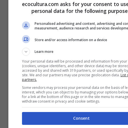
ecocultura.com asks for your consent to us
personal data for the following purpose
Personalised advertising and content, advertising and co
measurement, audience research and services developm
Conoce cuáles son los signos zodiacales
que viven sonriendo
Store and/or access information on a device
AGOSTO 25, 2022
Learn more
Your personal data will be processed and information from your
(cookies, unique identifiers, and other device data) may be stored
accessed by and shared with 319 partners, or used specifically by
site. We and our partners may use precise geolocation data.
List 
partners.
Some vendors may process your personal data on the basis of le
interest, which you can object to by managing your options below
for a link at the bottom of this page or in the site menu to manage
withdraw consent in privacy and cookie settings.
Consent